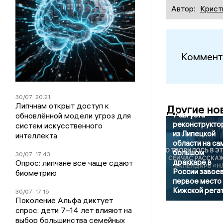
Автор:
Крист
Коммент
30/07
20:21
Липчнам открыт доступ к
Другие но
7 августа
обновлённой модели угроз для
реконструкто
систем искусственного
из Липецкой
интеллекта
области на са
большом
30/07
17:43
драккаре в
Опрос: липчане все чаще сдают
России завое
биометрию
первое место 
Кижской рега
30/07
17:15
Поколение Альфа диктует
спрос: дети 7–14 лет влияют на
выбор большинства семейных