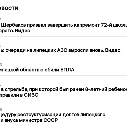
овости
3
 Щербаков призвал завершить капремонт 72-й школ
арето. Видео
3
ь: очереди на липецких АЗС выросли вновь. Видео
3
Липецкой областью сбили БПЛА
2
в стрельбе, при которой был ранен 8-летний ребено
тправили в СИЗО
39
цедуру реструктуризации долгов липецкого
 и внука министра СССР