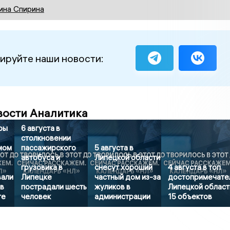
ина Спирина
ируйте наши новости:
вости Аналитика
ры
6 августа в
столкновении
мом
пассажирского
5 августа в
автобуса и
Липецкой области
грузовика в
снесут хороший
4 августа в топ
вали
Липецке
частный дом из-за
достопримечате
в
пострадали шесть
жуликов в
Липецкой област
те
человек
администрации
15 объектов