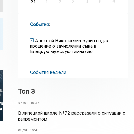
31
1
2
3
4
5
6
События
:
Алексей Николаевич Бунин подал
прошение о зачислении сына в
Елецкую мужскую гимназию
События недели
Топ 3
льностей
04/08
19:36
и вошли
В липецкой школе №72 рассказали о ситуации с
капремонтом
03/08
10:49