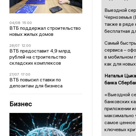
Выездной серв
Черноземья (В
04/08
15:00
также в ряде 
ВТБ поддержал строительство
бесплатная дл
новых жилых домов
Самый быстры
28/07
12:00
сервиса – оф
ВТБ предоставит 4,9 млрд
рублей на строительство
в мобильном 
складских комплексов
как для новых
27/07
17:00
Наталья Цыка
ВТБ повысил ставки по
банка Сбербан
депозитам для бизнеса
«Выездной се
банковских ка
Бизнес
приложении ил
максимально 
самое ценное 
ключевых кри