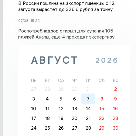
В России пошлина на экспорт пшеницы с 12
августа вырастет до 326,6 рубля за тонну
07/08
15:25
Роспотребнадзор открыл для купания 105
пляжей Анапы, еще 4 проходят экспертизу
АВГУСТ
2026
Пн
Вт
Ср
Чт
Пт
Сб
Вс
27
28
29
30
31
1
2
3
4
5
6
7
8
9
10
11
12
13
14
15
16
17
18
19
20
21
22
23
24
25
26
27
28
29
30