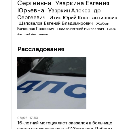
Сергеевна
Уваркина Евгения
Юрьевна
Уваркин Александр
Сергеевич
Итин Юрий Константинович
Шаповалов Евгений Владимирович
Жабин
Вячеслав Павлович
Павлов Евгений Николаевич
Попов
Анатолий Анатольевич
Расследования
08/06
17:53
16-летний мотоциклист оказался в больнице
после столкновения с «ГАЗом» под Добрым