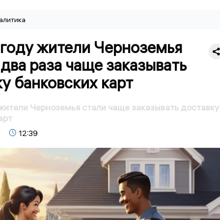
алитика
 году жители Черноземья
 два раза чаще заказывать
у банковских карт
жители Черноземья стали чаще заказывать доставку
арт
12:39