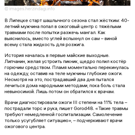
© images.herzindagi.info
В Липецке старт шашлычного сезона стал жёстким: 40-
летний мужчина попал в ожоговый центр с тяжёлыми
травмами после попытки разжечь мангал. Как
выяснилось, вместо углей вспыхнул он сам – виной
всему стала жидкость для розжига.
История началась в первые майские выходные.
Липчанин, желая устроить пикник, щедро полил костёр
горючим средством. Пламя моментально перекинулась
на одежду, оставив на теле мужчины глубокие ожоги.
Несмотря на это, пострадавший два дня пытался
лечиться дома народными методами, пока боль стала
невыносимой. Лишь потом он обратился к врачам.
Врачи диагностировали ожоги III степени на 11% тела –
пострадали торс и рука, пишет Gorod48. «Такие травмы
требуют немедленной госпитализации. Самолечение
только усугубляет ситуацию», – подчеркивают врачи
ожогового центра.