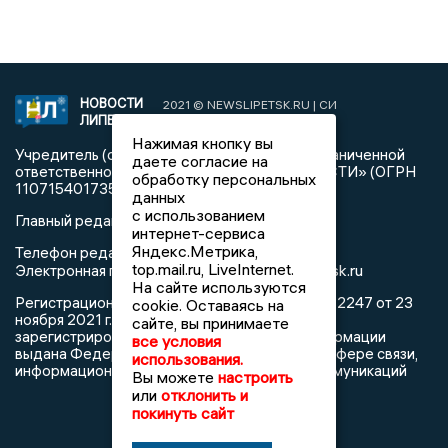
НОВОСТИ
2021 © NEWSLIPETSK.RU | СИ
ЛИПЕЦКА
«Новости Липецка»
Нажимая кнопку вы
Учредитель (соучредители): Общество с ограниченной
даете согласие на
ответственностью «РЕГИОНАЛЬНЫЕ НОВОСТИ» (ОГРН
обработку персональных
1107154017354)
данных
с использованием
Главный редактор: Герцог Е.Г.
интернет-сервиса
Яндекс.Метрика,
Телефон редакции: +7 903 699 9427
top.mail.ru, LiveInternet.
info@newslipetsk.ru
Электронная почта редакции:
На сайте используются
Регистрационный номер: серия Эл № ФС77-82247 от 23
cookie. Оставаясь на
ноября 2021 г. согласно выписке из реестра
сайте, вы принимаете
зарегистрированных средств массовой информации
все условия
выдана Федеральной службой по надзору в сфере связи,
использования.
информационных технологий и массовых коммуникаций
Вы можете
настроить
или
отклонить и
покинуть сайт