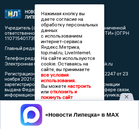
НОВОСТИ
2021 © NEWSLIPETSK.RU | СИ
Нажимая кнопку вы
ЛИПЕЦКА
«Новости Липецка»
даете согласие на
обработку персональных
Учредитель (соучредители): Общество с ограниченной
данных
ответственностью «РЕГИОНАЛЬНЫЕ НОВОСТИ» (ОГРН
с использованием
1107154017354)
интернет-сервиса
Яндекс.Метрика,
Главный редактор: Герцог Е.Г.
top.mail.ru, LiveInternet.
На сайте используются
Телефон редакции: +7 903 699 9427
info@newslipetsk.ru
cookie. Оставаясь на
Электронная почта редакции:
сайте, вы принимаете
Регистрационный номер: серия Эл № ФС77-82247 от 23
все условия
ноября 2021 г. согласно выписке из реестра
использования.
зарегистрированных средств массовой информации
Вы можете
настроить
выдана Федеральной службой по надзору в сфере связи,
или
отклонить и
информационных технологий и массовых коммуникаций
покинуть сайт
Принять