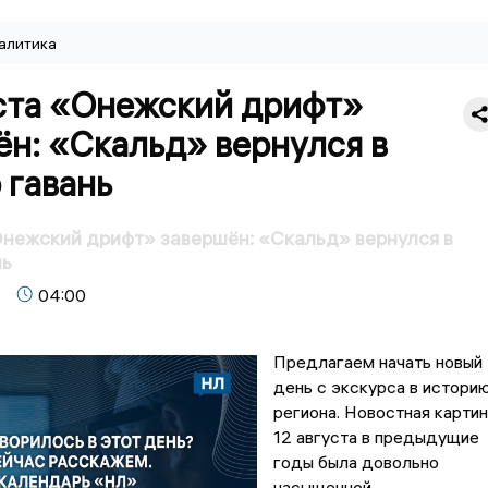
алитика
уста «Онежский дрифт»
н: «Скальд» вернулся в
 гавань
Онежский дрифт» завершён: «Скальд» вернулся в
нь
04:00
Предлагаем начать новый
день с экскурса в истори
региона. Новостная картин
12 августа в предыдущие
годы была довольно
насыщенной.