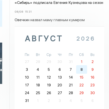
«Сибирь» подписала Евгения Кузнецова на сезон
08/08
15:31
Овечкин назвал маму главным кумиром
АВГУСТ
2026
Пн
Вт
Ср
Чт
Пт
Сб
Вс
и
27
28
29
30
31
1
2
3
4
5
6
7
8
9
за
10
11
12
13
14
15
16
17
18
19
20
21
22
23
24
25
26
27
28
29
30
31
1
2
3
4
5
6