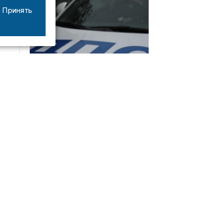
Принять
08/06
17:53
16-летний мотоциклист оказался в больнице
после столкновения с «ГАЗом» под Добрым
Интервью
21/07
19:03
Сергей Елманов: безопасность избирателей в
приоритете
14/06
22:21