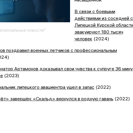
В связи с боевыми
действиями из соседней с
Липецкой Курской област
егиональные новости"
эвакуируют 180 тысяч
человек
(2024)
ов поздравил военных летчиков с профессиональным
024)
натор Артамонов доказывал свои чувства к супруге 36 мину
де
(2023)
альник липецкого авациентра ушел в запас
(2022)
фт» завершён: «Скальд» вернулся в родную гавань
(2022)