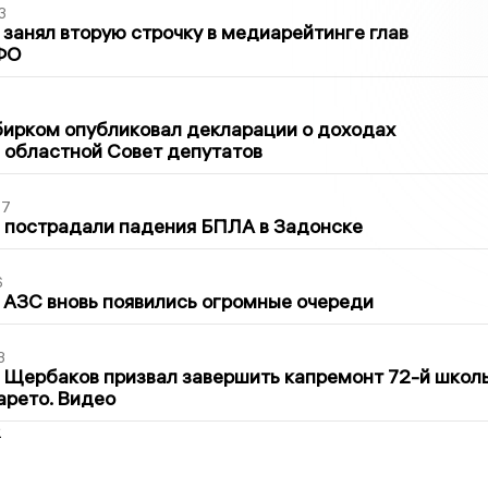
3
занял вторую строчку в медиарейтинге глав
ФО
1
бирком опубликовал декларации о доходах
 областной Совет депутатов
27
 пострадали падения БПЛА в Задонске
6
 АЗС вновь появились огромные очереди
3
 Щербаков призвал завершить капремонт 72-й школ
арето. Видео
2