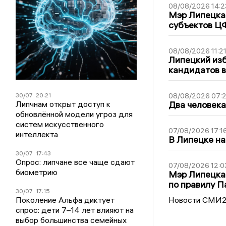
08/08/2026 14:2
Мэр Липецка 
субъектов Ц
08/08/2026 11:2
Липецкий из
кандидатов в
30/07
20:21
08/08/2026 07:
Липчнам открыт доступ к
Два человека
обновлённой модели угроз для
систем искусственного
07/08/2026 17:1
интеллекта
В Липецке на
30/07
17:43
Опрос: липчане все чаще сдают
07/08/2026 12:0
биометрию
Мэр Липецка
по правилу П
30/07
17:15
Поколение Альфа диктует
Новости СМИ
спрос: дети 7–14 лет влияют на
выбор большинства семейных