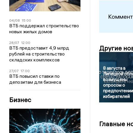
Коммент
04/08
15:00
ВТБ поддержал строительство
новых жилых домов
28/07
12:00
Другие но
ВТБ предоставит 4,9 млрд
рублей на строительство
складских комплексов
8 августа в
27/07
17:00
Липецкой обл
ВТБ повысил ставки по
возмущены
депозитам для бизнеса
опросом о
предпочтении
избирателей
Бизнес
Главные н