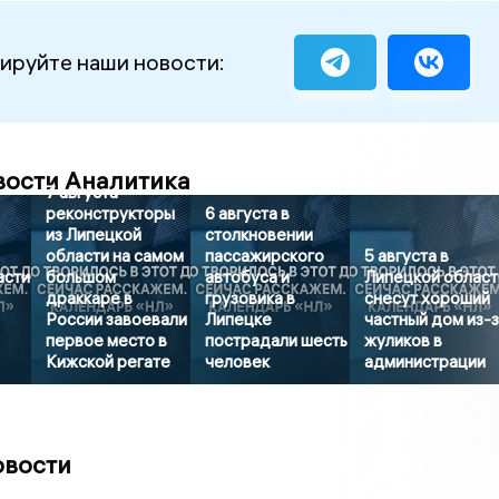
ируйте наши новости:
вости Аналитика
7 августа
реконструкторы
6 августа в
из Липецкой
столкновении
области на самом
пассажирского
5 августа в
асти
большом
автобуса и
Липецкой област
драккаре в
грузовика в
снесут хороший
России завоевали
Липецке
частный дом из-
первое место в
пострадали шесть
жуликов в
Кижской регате
человек
администрации
овости