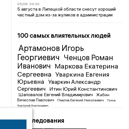
05/08
04:00
5 августа в Липецкой области снесут хороший
частный дом из-за жуликов в администрации
100 самых влиятельных людей
Артамонов Игорь
Георгиевич
Ченцов Роман
Иванович
Маркова Екатерина
Сергеевна
Уваркина Евгения
Юрьевна
Уваркин Александр
Сергеевич
Итин Юрий Константинович
Шаповалов Евгений Владимирович
Жабин
Вячеслав Павлович
Павлов Евгений Николаевич
Попов
Анатолий Анатольевич
Расследования