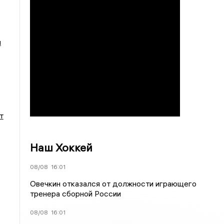
и
т
Наш Хоккей
08/08
16:01
Овечкин отказался от должности играющего
тренера сборной России
08/08
16:01