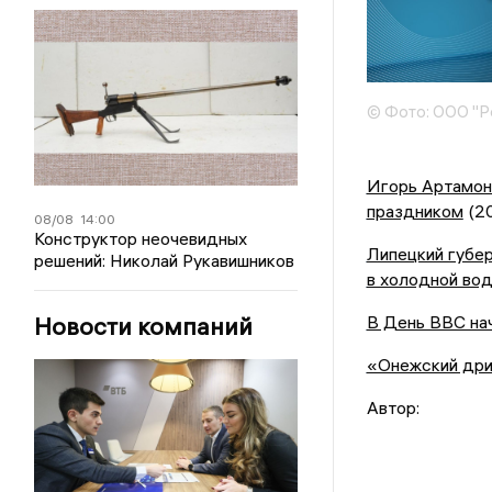
© Фото: ООО "Р
Игорь Артамон
праздником
(2
08/08
14:00
Конструктор неочевидных
Липецкий губер
решений: Николай Рукавишников
в холодной во
Новости компаний
В День ВВС нач
«Онежский дри
Автор: