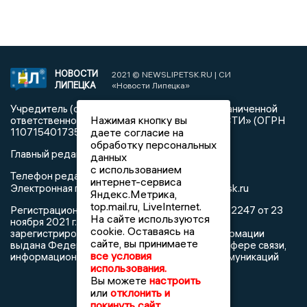
НОВОСТИ
2021 © NEWSLIPETSK.RU | СИ
ЛИПЕЦКА
«Новости Липецка»
Учредитель (соучредители): Общество с ограниченной
Нажимая кнопку вы
ответственностью «РЕГИОНАЛЬНЫЕ НОВОСТИ» (ОГРН
1107154017354)
даете согласие на
обработку персональных
Главный редактор: Герцог Е.Г.
данных
с использованием
Телефон редакции: +7 903 699 9427
интернет-сервиса
info@newslipetsk.ru
Электронная почта редакции:
Яндекс.Метрика,
top.mail.ru, LiveInternet.
Регистрационный номер: серия Эл № ФС77-82247 от 23
На сайте используются
ноября 2021 г. согласно выписке из реестра
cookie. Оставаясь на
зарегистрированных средств массовой информации
сайте, вы принимаете
выдана Федеральной службой по надзору в сфере связи,
все условия
информационных технологий и массовых коммуникаций
использования.
Вы можете
настроить
или
отклонить и
покинуть сайт