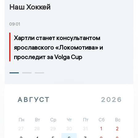
Наш Хоккей
09:01
Хартли станет консультантом
ярославского «Локомотива» и
проследит за Volga Cup
АВГУСТ
2026
Пн
Вт
Ср
Чт
Пт
Сб
Вс
27
28
29
30
31
1
2