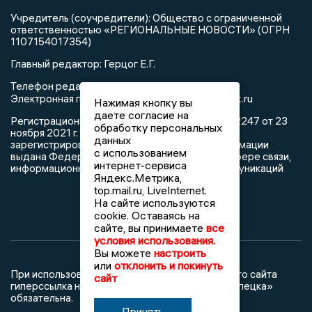
Учредитель (соучредители): Общество с ограниченной
ответственностью «РЕГИОНАЛЬНЫЕ НОВОСТИ» (ОГРН
1107154017354)
Главный редактор: Герцог Е.Г.
Телефон редакции: +7 903 699 9427
info@newslipetsk.ru
Электронная почта редакции:
Нажимая кнопку вы
даете согласие на
Регистрационный номер: серия Эл № ФС77-82247 от 23
обработку персональных
ноября 2021 г. согласно выписке из реестра
данных
зарегистрированных средств массовой информации
с использованием
выдана Федеральной службой по надзору в сфере связи,
интернет-сервиса
информационных технологий и массовых коммуникаций
Яндекс.Метрика,
top.mail.ru, LiveInternet.
На сайте используются
cookie. Оставаясь на
сайте, вы принимаете
все
условия использования.
Вы можете
настроить
или
отклонить и покинуть
При использовании любого материала с данного сайта
сайт
гиперссылка на Сетевое издание «Новости Липецка»
обязательна.
Принять