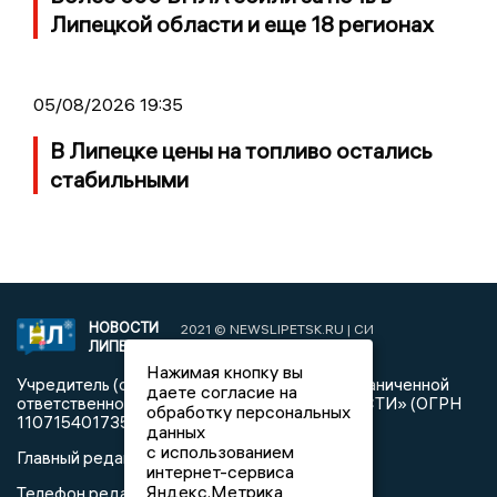
Липецкой области и еще 18 регионах
05/08/2026 19:35
В Липецке цены на топливо остались
стабильными
НОВОСТИ
2021 © NEWSLIPETSK.RU | СИ
ЛИПЕЦКА
«Новости Липецка»
Нажимая кнопку вы
Учредитель (соучредители): Общество с ограниченной
даете согласие на
ответственностью «РЕГИОНАЛЬНЫЕ НОВОСТИ» (ОГРН
обработку персональных
1107154017354)
данных
с использованием
Главный редактор: Герцог Е.Г.
интернет-сервиса
Яндекс.Метрика,
Телефон редакции: +7 903 699 9427