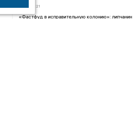
14/06
22:21
«Фастфуд в исправительную колонию»: липчанин
рассказал о работе курьером
31/12
12:15
Роман Смольянинов: на достигнутом
останавливаться не планируем
инге
Дежурный по новостям
16+