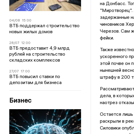
на Донбасс. То
"Миротворец". 
задержанные на
04/08
15:00
чиновников Хер
ВТБ поддержал строительство
Черезов. Сам 
новых жилых домов
фейки.
28/07
12:00
ВТБ предоставит 4,9 млрд
Также известно
рублей на строительство
ускоренного п
складских комплексов
этой почве он 
нынешней весно
27/07
17:00
ВТБ повысил ставки по
штрафу в 200 т
депозитам для бизнеса
Рассматривают
дела, в которы
Бизнес
наотрез отказы
Остается лишь 
раскрыли в рек
Силовики опубл