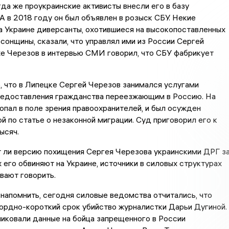
гда же проукраинские активисты внесли его в базу
А в 2018 году он был объявлен в розыск СБУ. Некие
 Украине диверсанты, охотившиеся на высокопоставленных
сонщины, сказали, что управлял ими из России Сергей
же Черезов в интервью СМИ говорил, что СБУ фабрикует
, что в Липецке Сергей Черезов занимался услугами
редоставления гражданства переезжающим в Россию. На
попал в поле зрения правоохранителей, и был осужден
й по статье о незаконной миграции. Суд приговорил его к
ысяч.
 ли версию похищения Сергея Черезова украинскими ДРГ з
х его обвиняют на Украине, источники в силовых структурах
вают говорить.
напомнить, сегодня силовые ведомства отчитались, что
ордно-короткий срок убийство журналистки Дарьи Дугиной.
иковали данные на бойца запрещенного в России