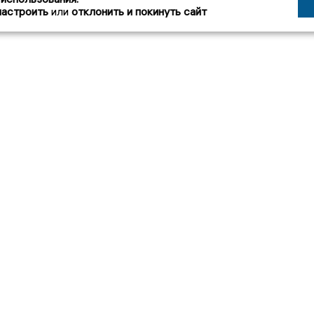
настроить
или
отклонить и покинуть сайт
зданий
Вакансии
Редакция
Реклама
О холд
а»
X