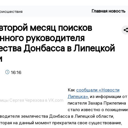
Главная новость
оисшествия
второй месяц поисков
нного руководителя
ества Донбасса в Липецкой
и
16:16
Как
сообщали «Новости
Липецка»
, из информации от
ницы Сергея Черезова в VK.com
писателя Захара Прилепина
стало известно о похищении
водителя землячества Донбасса в Липецкой области,
оторая на данный момент прекратила свое существование,