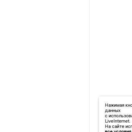
Нажимая кно
данных
с использов
LiveInternet.
На сайте ис
все условия