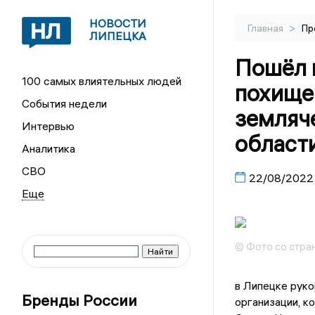
НОВОСТИ
>
Главная
Пр
ЛИПЕЦКА
Пошёл 
100 самых влиятельных людей
похище
События недели
земляч
Интервью
област
Аналитика
СВО
22/08/2022
© Фото со стра
в Липецке руко
Бренды России
организации, к