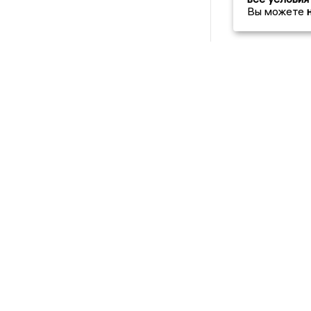
Вы можете
НОВОСТИ
Этическая политика и
ЛИПЕЦКА
2021 © NEWSLIPETSK.RU | СИ «Новости Липецк
@mazov
MA
Написать директору в телеграм
или