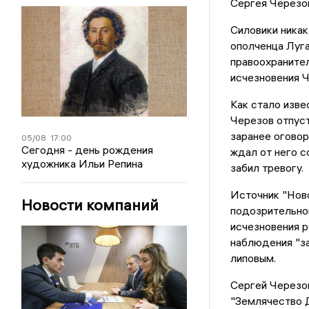
Сергея Черезо
Силовики ника
ополченца Луга
правоохранител
исчезновения Ч
Как стало изве
Черезов отпуст
заранее оговор
05/08
17:00
Сегодня - день рождения
ждал от него с
художника Ильи Репина
забил тревогу.
Источник "Нов
Новости компаний
подозрительном
исчезновения р
наблюдения "за
липовым.
Сергей Черезов
"Землячество Д