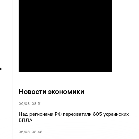
ь
ь
Новости экономики
06/08
08:51
Над регионами РФ перехватили 605 украинских
БПЛА
06/08
08:48