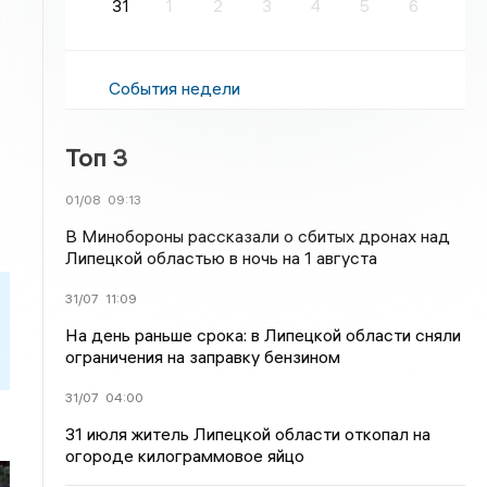
31
1
2
3
4
5
6
События недели
Топ 3
01/08
09:13
В Минобороны рассказали о сбитых дронах над
Липецкой областью в ночь на 1 августа
31/07
11:09
На день раньше срока: в Липецкой области сняли
ограничения на заправку бензином
31/07
04:00
31 июля житель Липецкой области откопал на
огороде килограммовое яйцо