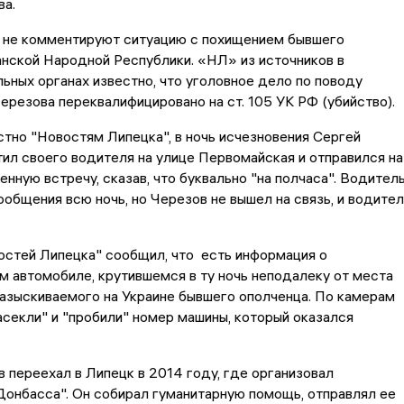
ва.
к не комментируют ситуацию с похищением бывшего
нской Народной Республики. «НЛ» из источников в
ьных органах известно, что уголовное дело по поводу
ерезова переквалифицировано на ст. 105 УК РФ (убийство).
стно "Новостям Липецка", в ночь исчезновения Сергей
ил своего водителя на улице Первомайская и отправился на
енную встречу, сказав, что буквально "на полчаса". Водител
ообщения всю ночь, но Черезов не вышел на связь, и водител
остей Липецка" сообщил, что есть информация о
 автомобиле, крутившемся в ту ночь неподалеку от места
азыскиваемого на Украине бывшего ополченца. По камерам
секли" и "пробили" номер машины, который оказался
 переехал в Липецк в 2014 году, где организовал
онбасса". Он собирал гуманитарную помощь, отправлял ее