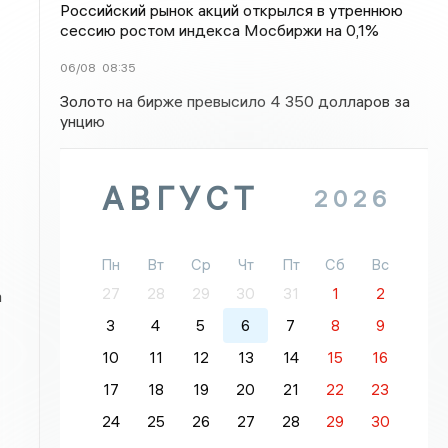
Российский рынок акций открылся в утреннюю
сессию ростом индекса Мосбиржи на 0,1%
06/08
08:35
Золото на бирже превысило 4 350 долларов за
унцию
АВГУСТ
2026
Пн
Вт
Ср
Чт
Пт
Сб
Вс
27
28
29
30
31
1
2
а
3
4
5
6
7
8
9
10
11
12
13
14
15
16
17
18
19
20
21
22
23
24
25
26
27
28
29
30