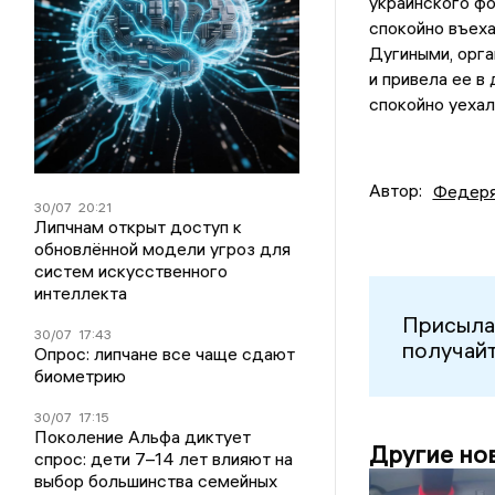
украинского фо
спокойно въеха
Дугиными, орга
и привела ее в
спокойно уехал
Автор:
Федеря
30/07
20:21
Липчнам открыт доступ к
обновлённой модели угроз для
систем искусственного
интеллекта
Присыла
30/07
17:43
получайт
Опрос: липчане все чаще сдают
биометрию
30/07
17:15
Поколение Альфа диктует
Другие но
спрос: дети 7–14 лет влияют на
выбор большинства семейных