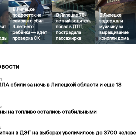
В Липецке
подросток на
В Липецке 78-
В Липецке
самокате сбил
летний водитель
задержали
зит
4‑летнего
попал в ДТП,
мужчину за
ребёнка — идёт
пострадала
выращивание
оды
проверка СК
пассажирка
конопли дома
овости
1
ЛА сбили за ночь в Липецкой области и еще 18
5
ны на топливо остались стабильными
3
ипчан в ДЭГ на выборах увеличилось до 3700 челове