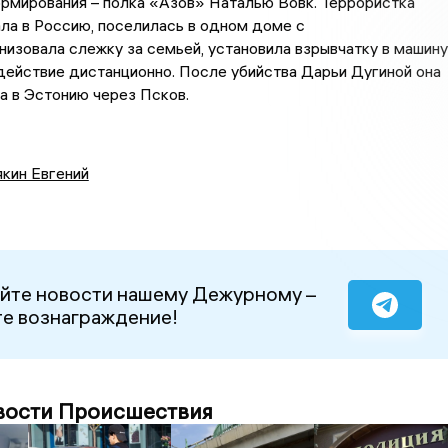
рмирования – полка «Азов» Наталью Вовк. Террористка
ла в Россию, поселилась в одном доме с
низовала слежку за семьей, установила взрывчатку в машину
 действие дистанционно. После убийства Дарьи Дугиной она
а в Эстонию через Псков.
кин Евгений
йте новости нашему Дежурному –
е вознаграждение!
вости Происшествия