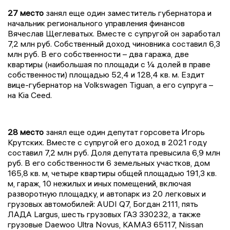
27 место
занял еще один заместитель губернатора и
начальник регионального управления финансов
Вячеслав Щеглеватых. Вместе с супругой он заработал
7,2 млн руб. Собственный доход чиновника составил 6,3
млн руб. В его собственности – два гаража, две
квартиры (наибольшая по площади с ¼ долей в праве
собственности) площадью 52,4 и 128,4 кв. м. Ездит
вице-губернатор на Volkswagen Tiguan, а его супруга –
на Kia Ceed.
28 место
занял еще один депутат горсовета Игорь
Крутских. Вместе с супругой его доход в 2021 году
составил 7,2 млн руб. Доля депутата превысила 6,9 млн
руб. В его собственности 6 земельных участков, дом
165,8 кв. м, четыре квартиры общей площадью 191,3 кв.
м, гараж, 10 нежилых и иных помещений, включая
разворотную площадку, и автопарк из 20 легковых и
грузовых автомобилей: AUDI Q7, Богдан 2111, пять
ЛАДА Largus, шесть грузовых ГАЗ 330232, а также
грузовые Daewoo Ultra Novus, КАМАЗ 65117, Nissan