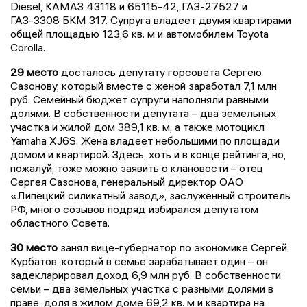
Diesel, КАМАЗ 43118 и 65115-42, ГАЗ-27527 и
ГАЗ-3308 БКМ 317. Супруга владеет двумя квартирами
общей площадью 123,6 кв. м и автомобилем Toyota
Corolla.
29 место
досталось депутату горсовета Сергею
Сазонову, который вместе с женой заработал 7,1 млн
руб. Семейный бюджет супруги наполняли равными
долями. В собственности депутата – два земельных
участка и жилой дом 389,1 кв. м, а также мотоцикл
Yamaha XJ6S. Жена владеет небольшими по площади
домом и квартирой. Здесь, хоть и в конце рейтинга, но,
пожалуй, тоже можно заявить о клановости – отец
Сергея Сазонова, генеральный директор ОАО
«Липецкий силикатный завод», заслуженный строитель
РФ, много созывов подряд избирался депутатом
областного Совета.
30 место
занял вице-губернатор по экономике Сергей
Курбатов, который в семье зарабатывает один – он
задекларировал доход 6,9 млн руб. В собственности
семьи – два земельных участка с разными долями в
праве, доля в жилом доме 69,2 кв. м и квартира на