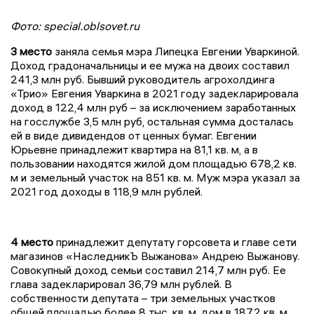
Фото: special.oblsovet.ru
3 место
заняла семья мэра Липецка Евгении Уваркиной.
Доход градоначальницы и ее мужа на двоих составил
241,3 млн руб. Бывший руководитель агрохолдинга
«Трио» Евгения Уваркина в 2021 году задекларировала
доход в 122,4 млн руб – за исключением заработанных
на госслужбе 3,5 млн руб, остальная сумма досталась
ей в виде дивидендов от ценных бумаг. Евгении
Юрьевне принадлежит квартира на 81,1 кв. м, а в
пользовании находятся жилой дом площадью 678,2 кв.
м и земельный участок на 851 кв. м. Муж мэра указал за
2021 год доходы в 118,9 млн рублей.
4 место
принадлежит депутату горсовета и главе сети
магазинов «НаследникЪ Выжанова» Андрею Выжанову.
Совокупный доход семьи составил 214,7 млн руб. Ее
глава задекларировал 36,79 млн рублей. В
собственности депутата – три земельных участков
общей площадью более 8 тыс. кв. м, дом в 187,2 кв. м,