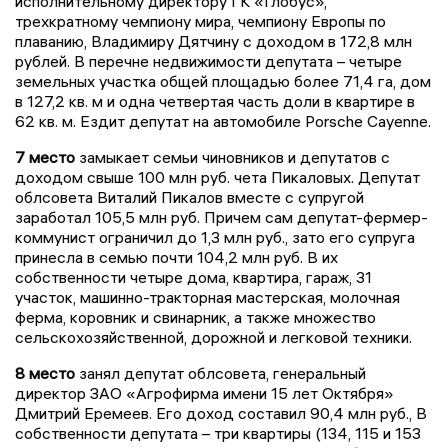
исполнительному директору ГК «Глобус»,
трехкратному чемпиону мира, чемпиону Европы по
плаванию, Владимиру Дятчину с доходом в 172,8 млн
рублей. В перечне недвижимости депутата – четыре
земельных участка общей площадью более 71,4 га, дом
в 127,2 кв. м и одна четвертая часть доли в квартире в
62 кв. м. Ездит депутат на автомобиле Porsche Cayenne.
7 место
замыкает семьи чиновников и депутатов с
доходом свыше 100 млн руб. чета Пикаловых. Депутат
облсовета Виталий Пикалов вместе с супругой
заработал 105,5 млн руб. Причем сам депутат-фермер-
коммунист ограничил до 1,3 млн руб., зато его супруга
принесла в семью почти 104,2 млн руб. В их
собственности четыре дома, квартира, гараж, 31
участок, машинно-тракторная мастерская, молочная
ферма, коровник и свинарник, а также множество
сельскохозяйственной, дорожной и легковой техники.
8 место
занял депутат облсовета, генеральный
директор ЗАО «Агрофирма имени 15 лет Октября»
Дмитрий Еремеев. Его доход составил 90,4 млн руб., В
собственности депутата – три квартиры (134, 115 и 153