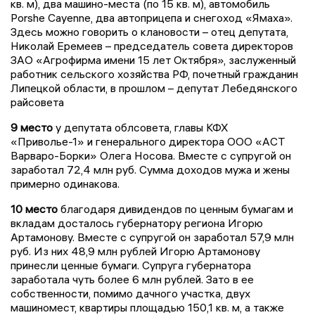
кв. м), два машино-места (по 15 кв. м), автомобиль
Porshe Cayenne, два автоприцепа и снегоход «Ямаха».
Здесь можно говорить о клановости – отец депутата,
Николай Еремеев – председатель совета директоров
ЗАО «Агрофирма имени 15 лет Октября», заслуженный
работник сельского хозяйства РФ, почетный гражданин
Липецкой области, в прошлом – депутат Лебедянского
райсовета
9 место
у депутата облсовета, главы КФХ
«Приволье-1» и генерального директора ООО «АСТ
Варваро-Борки» Олега Носова. Вместе с супругой он
заработал 72,4 млн руб. Сумма доходов мужа и жены
примерно одинакова.
10 место
благодаря дивидендов по ценным бумагам и
вкладам досталось губернатору региона Игорю
Артамонову. Вместе с супругой он заработал 57,9 млн
руб. Из них 48,9 млн рублей Игорю Артамонову
принесли ценные бумаги. Супруга губернатора
заработала чуть более 6 млн рублей. Зато в ее
собственности, помимо дачного участка, двух
машиномест, квартиры площадью 150,1 кв. м, а также