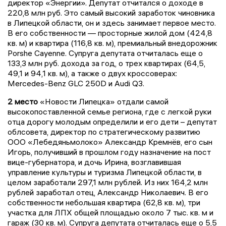
директор «Энергии». Депутат отчитался о доходе в
220,8 млн руб. Это самый высокий заработок чиновника
в Липецкой области, он и здесь занимает первое место.
В его собственности — просторные жилой дом (424,8
кв. м) и квартира (116,8 кв. м), премиальный внедорожник
Porshe Cayenne. Супруга депутата отчиталась еще о
133,3 млн руб. дохода за год, о трех квартирах (64,5,
49,1 и 94,1 кв. м), а также о двух кроссоверах:
Mercedes-Benz GLC 250D и Audi Q3.
2 место
«Новости Липецка» отдали самой
высокопоставленной семье региона, где с легкой руки
отца дорогу молодым определили и его дети – депутат
облсовета, директор по стратегическому развитию
ООО «Лебедяньмолоко» Александр Кремнёв, его сын
Игорь, получивший в прошлом году назначение на пост
вице-губернатора, и дочь Ирина, возглавившая
управление культуры и туризма Липецкой области, в
целом заработали 297,1 млн рублей. Из них 164,2 млн
рублей заработал отец, Александр Николаевич. В его
собственности небольшая квартира (62,8 кв. м), три
участка для ЛПХ общей площадью около 7 тыс. кв. м и
гараж (30 кв. м). Супруга депутата отчиталась еще о 5,5