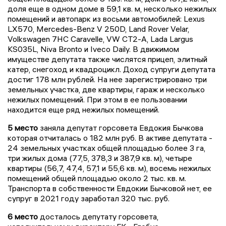
доля еще в одном доме в 59,1 кв. м, несколько нежилых
помещений и автопарк из восьми автомобилей: Lexus
LX570, Mercedes-Benz V 250D, Land Rover Velar,
Volkswagen 7HC Caravelle, VW CT2-A, Lada Largus
KS035L, Niva Bronto и Iveco Daily. В движимом
имуществе депутата также числятся прицеп, элитный
катер, снегоход и квадроцикл. Доход супруги депутата
достиг 178 млн рублей. На нее зарегистрировано три
земельных участка, две квартиры, гараж и несколько
нежилых помещений. При этом в ее пользовании
находится еще ряд нежилых помещений.
5 место
заняла депутат горсовета Евдокия Бычкова
которая отчиталась о 182 млн руб. В активе депутата -
24 земельных участках общей площадью более 3 га,
три жилых дома (77,5, 378,3 и 387,9 кв. м), четыре
квартиры (56,7, 47,4, 57,1 и 55,6 кв. м), восемь нежилых
помещений общей площадью около 2 тыс. кв. м.
Транспорта в собственности Евдокии Бычковой нет, ее
супруг в 2021 году заработал 320 тыс. руб.
6 место
досталось депутату горсовета,