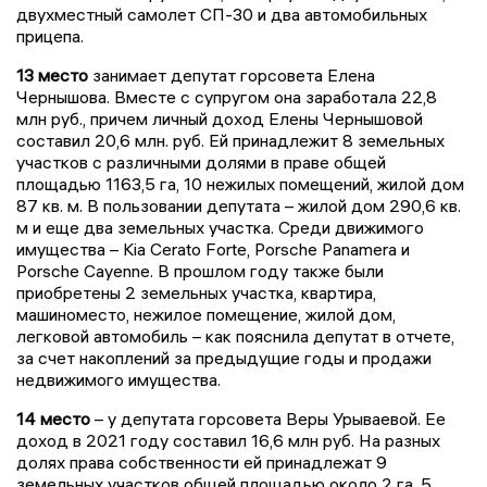
двухместный самолет СП-30 и два автомобильных
прицепа.
13 место
занимает депутат горсовета Елена
Чернышова. Вместе с супругом она заработала 22,8
млн руб., причем личный доход Елены Чернышовой
составил 20,6 млн. руб. Ей принадлежит 8 земельных
участков с различными долями в праве общей
площадью 1163,5 га, 10 нежилых помещений, жилой дом
87 кв. м. В пользовании депутата – жилой дом 290,6 кв.
м и еще два земельных участка. Среди движимого
имущества – Kia Cerato Forte, Porsche Panamera и
Porsche Cayenne. В прошлом году также были
приобретены 2 земельных участка, квартира,
машиноместо, нежилое помещение, жилой дом,
легковой автомобиль – как пояснила депутат в отчете,
за счет накоплений за предыдущие годы и продажи
недвижимого имущества.
14 место
– у депутата горсовета Веры Урываевой. Ее
доход в 2021 году составил 16,6 млн руб. На разных
долях права собственности ей принадлежат 9
земельных участков общей площадью около 2 га, 5