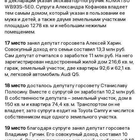
в декларации указан экскаватор-погрузчик KOMATSU
WB93S-5E0. Супруга Александра Кофанова владеет
тем самым домом, который указан в пользовании ее
мужа и детей, а также двумя земельными участками
площадью 1278 кв. м и небольшим нежилым
помещением.
17 место
занял депутат горсовета Алексей Харин.
Совокупный доход его семьи составил 13,3 млн руб.
Сам депутат отчитался о заработке 11 млн руб. На него
зарегистрирован недостроенный жилой дом 216,6 кв. м,
гараж, земельный участок, две квартиры 92,6 и 62,1 кв.
м, легковой автомобиль Audi Q5.
18 место
досталось депутату горсовету Станиславу
Полосину. Вместе с супругой он заработал 10,2 млн руб.
В собственности депутата – земельный участок, дом в
150 кв. м и квартира 74,4 кв. м. Транспортом он не
владеет, зато супруга ездит на Toyota Camry и числится
собственником еще одного земельного участка.
19 место
благодаря супруге занял депутат горсовета
Владимир Гугнин. Его совокупный доход составил 10