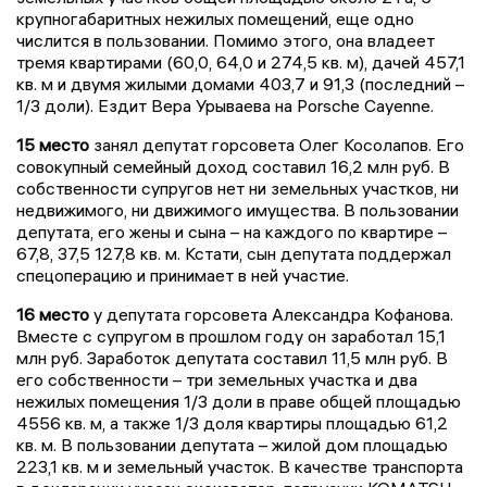
крупногабаритных нежилых помещений, еще одно
числится в пользовании. Помимо этого, она владеет
тремя квартирами (60,0, 64,0 и 274,5 кв. м), дачей 457,1
кв. м и двумя жилыми домами 403,7 и 91,3 (последний –
1/3 доли). Ездит Вера Урываева на Porsche Cayenne.
15 место
занял депутат горсовета Олег Косолапов. Его
совокупный семейный доход составил 16,2 млн руб. В
собственности супругов нет ни земельных участков, ни
недвижимого, ни движимого имущества. В пользовании
депутата, его жены и сына – на каждого по квартире –
67,8, 37,5 127,8 кв. м. Кстати, сын депутата поддержал
спецоперацию и принимает в ней участие.
16 место
у депутата горсовета Александра Кофанова.
Вместе с супругом в прошлом году он заработал 15,1
млн руб. Заработок депутата составил 11,5 млн руб. В
его собственности – три земельных участка и два
нежилых помещения 1/3 доли в праве общей площадью
4556 кв. м, а также 1/3 доля квартиры площадью 61,2
кв. м. В пользовании депутата – жилой дом площадью
223,1 кв. м и земельный участок. В качестве транспорта