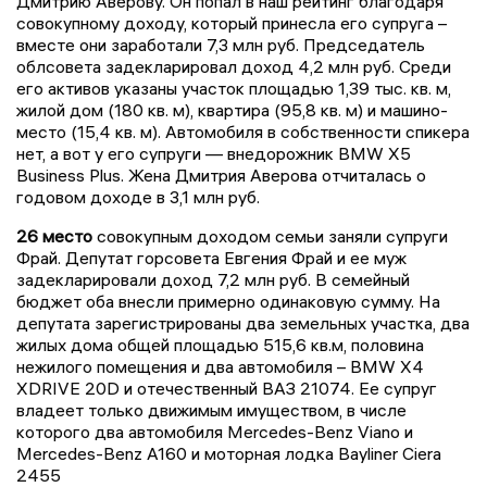
Дмитрию Аверову. Он попал в наш рейтинг благодаря
совокупному доходу, который принесла его супруга –
вместе они заработали 7,3 млн руб. Председатель
облсовета задекларировал доход 4,2 млн руб. Среди
его активов указаны участок площадью 1,39 тыс. кв. м,
жилой дом (180 кв. м), квартира (95,8 кв. м) и машино-
место (15,4 кв. м). Автомобиля в собственности спикера
нет, а вот у его супруги — внедорожник BMW Х5
Business Plus. Жена Дмитрия Аверова отчиталась о
годовом доходе в 3,1 млн руб.
26 место
совокупным доходом семьи заняли супруги
Фрай. Депутат горсовета Евгения Фрай и ее муж
задекларировали доход 7,2 млн руб. В семейный
бюджет оба внесли примерно одинаковую сумму. На
депутата зарегистрированы два земельных участка, два
жилых дома общей площадью 515,6 кв.м, половина
нежилого помещения и два автомобиля – BMW X4
XDRIVE 20D и отечественный ВАЗ 21074. Ее супруг
владеет только движимым имуществом, в числе
которого два автомобиля Mercedes-Benz Viano и
Mercedes-Benz А160 и моторная лодка Bayliner Ciera
2455