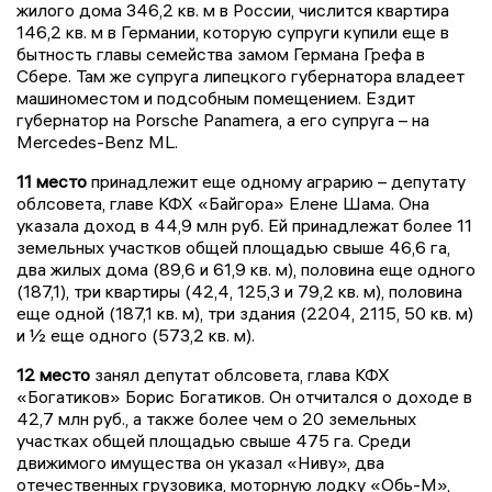
жилого дома 346,2 кв. м в России, числится квартира
146,2 кв. м в Германии, которую супруги купили еще в
бытность главы семейства замом Германа Грефа в
Сбере. Там же супруга липецкого губернатора владеет
машиноместом и подсобным помещением. Ездит
губернатор на Porsche Panamera, а его супруга – на
Mercedes-Benz ML.
11 место
принадлежит еще одному аграрию – депутату
облсовета, главе КФХ «Байгора» Елене Шама. Она
указала доход в 44,9 млн руб. Ей принадлежат более 11
земельных участков общей площадью свыше 46,6 га,
два жилых дома (89,6 и 61,9 кв. м), половина еще одного
(187,1), три квартиры (42,4, 125,3 и 79,2 кв. м), половина
еще одной (187,1 кв. м), три здания (2204, 2115, 50 кв. м)
и ½ еще одного (573,2 кв. м).
12 место
занял депутат облсовета, глава КФХ
«Богатиков» Борис Богатиков. Он отчитался о доходе в
42,7 млн руб., а также более чем о 20 земельных
участках общей площадью свыше 475 га. Среди
движимого имущества он указал «Ниву», два
отечественных грузовика, моторную лодку «Обь-М»,