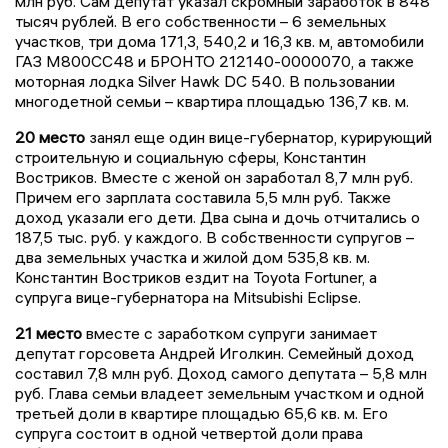
млн руб. Сам депутат указал скромный заработок в 848
тысяч рублей. В его собственности – 6 земельных
участков, три дома 171,3, 540,2 и 16,3 кв. м, автомобили
ГАЗ М800СС48 и БРОНТО 212140-0000070, а также
моторная лодка Silver Hawk DC 540. В пользовании
многодетной семьи – квартира площадью 136,7 кв. м.
20 место
занял еще один вице-губернатор, курирующий
строительную и социальную сферы, Константин
Востриков. Вместе с женой он заработал 8,7 млн руб.
Причем его зарплата составила 5,5 млн руб. Также
доход указали его дети. Два сына и дочь отчитались о
187,5 тыс. руб. у каждого. В собственности супругов –
два земельных участка и жилой дом 535,8 кв. м.
Константин Востриков ездит на Toyota Fortuner, а
супруга вице-губернатора на Mitsubishi Eclipse.
21 место
вместе с заработком супруги занимает
депутат горсовета Андрей Иголкин. Семейный доход
составил 7,8 млн руб. Доход самого депутата – 5,8 млн
руб. Глава семьи владеет земельным участком и одной
третьей доли в квартире площадью 65,6 кв. м. Его
супруга состоит в одной четвертой доли права