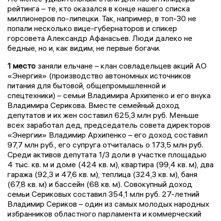
рейтинга – те, кто оказался в конце нашего списка
миллионеров по-липецки. Так, например, в топ-30 не
попали несколько вице-губернаторов и спикер
горсовета Александр Афанасьев. Люди далеко не
бедные, но и, как видим, не первые богачи.
1 место
заняли ельчане – клан совладельцев акций АО
«Энергия» (производство автономных источников
питания для бытовой, общепромышленной и
спецтехники) – семьи Владимира Архипенко и его внука
Владимира Серикова. Вместе семейный доход
депутатов и их жен составил 625,3 млн руб. Меньше
всех заработал дед, председатель совета директоров
«Энергии» Владимир Архипенко – его доход составил
97,7 млн руб., его супруга отчиталась о 173,5 млн руб.
Среди активов депутата 1/3 доли в участке площадью
4 тыс. кв. м и доме (424 кв. м), квартира (99,4 кв. м), два
гаража (92,3 и 47,6 кв. м), теплица (324,3 кв. м), баня
(67,8 кв. м) и бассейн (68 кв. м). Совокупный доход
семьи Сериковых составил 354,1 млн руб. 27-летний
Владимир Сериков – один из самых молодых народных
избранников областного парламента и коммерческий