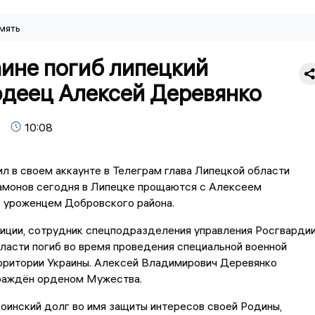
мять
аине погиб липецкий
рдеец Алексей Деревянко
10:08
л в своем аккаунте в Телеграм глава Липецкой области
амонов сегодня в Липецке прощаются с Алексеем
 уроженцем Добровского района.
иции, сотрудник спецподразделения управления Росгварди
ласти погиб во время проведения специальной военной
ерритории Украины. Алексей Владимирович Деревянко
раждён орденом Мужества.
воинский долг во имя защиты интересов своей Родины,