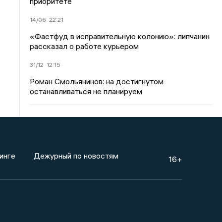
приоритете
14/06
22:21
«Фастфуд в исправительную колонию»: липчанин
рассказал о работе курьером
31/12
12:15
Роман Смольянинов: на достигнутом
останавливаться не планируем
инге
Дежурный по новостям
16+