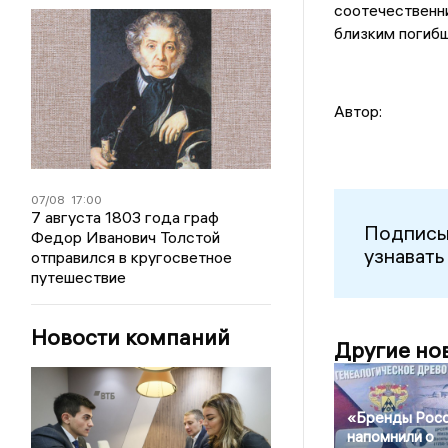
соотечественни
близким погибш
Автор:
07/08
17:00
7 августа 1803 года граф
Подписы
Федор Иванович Толстой
узнавать
отправился в кругосветное
путешествие
Новости компаний
Другие но
«Бренды Рос
напомнили о