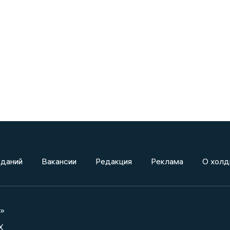
зданий
Вакансии
Редакция
Реклама
О холд
а»
X