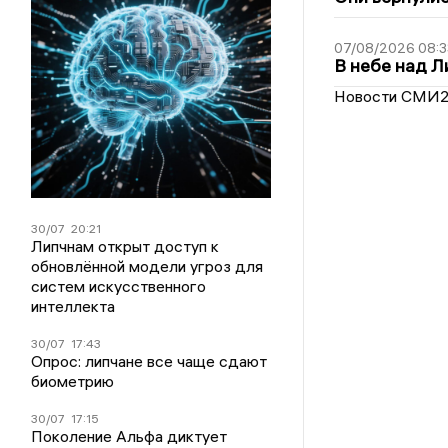
07/08/2026 08:3
В небе над 
Новости СМИ
30/07
20:21
Липчнам открыт доступ к
обновлённой модели угроз для
систем искусственного
интеллекта
30/07
17:43
Опрос: липчане все чаще сдают
биометрию
30/07
17:15
Поколение Альфа диктует