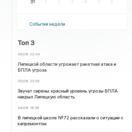
31
1
2
3
4
5
6
События недели
Топ 3
08/08
02:04
Липецкой области угрожает ракетная атака и
БПЛА угроза
05/08
23:39
Звучат сирены: красный уровень угрозы БПЛА
накрыл Липецкую область
04/08
19:36
В липецкой школе №72 рассказали о ситуации с
капремонтом