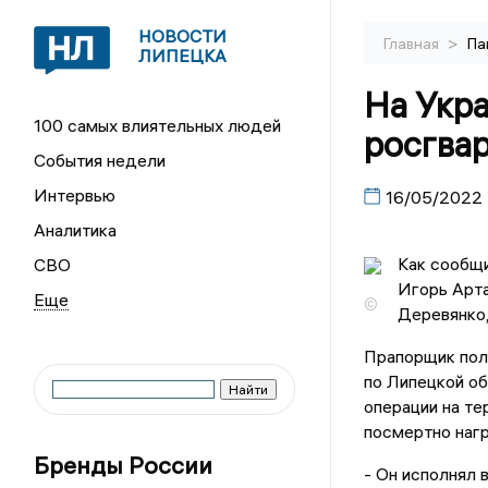
НОВОСТИ
>
Главная
Па
ЛИПЕЦКА
На Укр
100 самых влиятельных людей
росгва
События недели
Интервью
16/05/2022
Аналитика
Как сообщи
СВО
Игорь Арт
©
Деревянко,
Прапорщик пол
по Липецкой об
операции на т
посмертно наг
Бренды России
- Он исполнял 