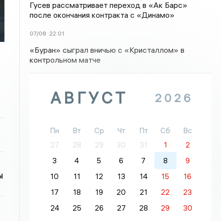
Гусев рассматривает переход в «Ак Барс»
после окончания контракта с «Динамо»
07/08
22:01
«Буран» сыграл вничью с «Кристаллом» в
контрольном матче
АВГУСТ
2026
Пн
Вт
Ср
Чт
Пт
Сб
Вс
27
28
29
30
31
1
2
3
4
5
6
7
8
9
ы
10
11
12
13
14
15
16
17
18
19
20
21
22
23
24
25
26
27
28
29
30