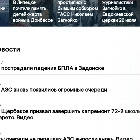
В Липецке
простились с
журналистики
зни
почтили память
бывшим собкором
Загнойко в
детей-жертв
ТАСС Николаем
Евдокиевской
войны в Донбассе
Загнойко
церкви 26 июля
овости
27
 пострадали падения БПЛА в Задонске
6
 АЗС вновь появились огромные очереди
3
 Щербаков призвал завершить капремонт 72-й школ
арето. Видео
3
ь: очереди на липецких АЗС выросли вновь. Видео