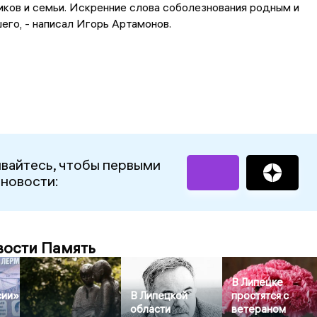
ков и семьи. Искренние слова соболезнования родным и
его, - написал Игорь Артамонов.
вайтесь, чтобы первыми
 новости:
вости Память
В Липецке
сии»
В Липецкой
простятся с
области
ветераном