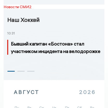
Новости СМИ2
Наш Хоккей
10:31
Бывший капитан «Бостона» стал
участником инцидента на велодорожке
АВГУСТ
2026
Пн
Вт
Ср
Чт
Пт
Сб
Вс