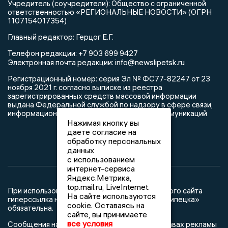
Учредитель (соучредители): Общество с ограниченной
ответственностью «РЕГИОНАЛЬНЫЕ НОВОСТИ» (ОГРН
1107154017354)
Главный редактор: Герцог Е.Г.
Телефон редакции: +7 903 699 9427
info@newslipetsk.ru
Электронная почта редакции:
Регистрационный номер: серия Эл № ФС77-82247 от 23
ноября 2021 г. согласно выписке из реестра
зарегистрированных средств массовой информации
выдана Федеральной службой по надзору в сфере связи,
информационных технологий и массовых коммуникаций
Нажимая кнопку вы
даете согласие на
обработку персональных
данных
с использованием
интернет-сервиса
Яндекс.Метрика,
top.mail.ru, LiveInternet.
При использовании любого материала с данного сайта
На сайте используются
гиперссылка на Сетевое издание «Новости Липецка»
cookie. Оставаясь на
обязательна.
сайте, вы принимаете
все условия
Сообщения на сером фоне размещены на правах рекламы