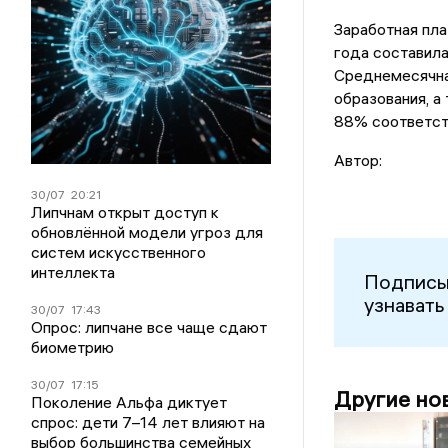
Заработная пла
года составила
Среднемесячная
образования, а
88% соответст
Автор:
30/07
20:21
Липчнам открыт доступ к
обновлённой модели угроз для
систем искусственного
интеллекта
Подписы
узнавать
30/07
17:43
Опрос: липчане все чаще сдают
биометрию
30/07
17:15
Другие но
Поколение Альфа диктует
спрос: дети 7–14 лет влияют на
выбор большинства семейных