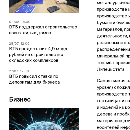
металлургическ
производстве к
производстве х
04/08
15:00
бумаги и бумаж
ВТБ поддержал строительство
материалов, пр
новых жилых домов
деятельности,
резиновых и пл
28/07
12:00
ВТБ предоставит 4,9 млрд
распределении
рублей на строительство
минеральной пр
складских комплексов
топлива; произ
Липецкстата.
27/07
17:00
ВТБ повысил ставки по
Самая низкая з
депозитам для бизнеса
уровня) сложил
производстве т
Бизнес
гостиницах и н
и изделий из к
дерева и пробк
материалов для
носителей инф