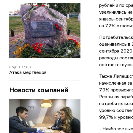
рублей и по с
увеличились на
январь-сентябр
на 7,2% относи
Потребительск
оценивались в 
сентября 2020 
расходы состав
соответствующ
06/08
17:00
Атака мертвецов
Также Липецкст
начисленная за
Новости компаний
7,9% превысил
Реальная зараб
потребительски
уровню соответ
99,7% к уровню
- Наиболее выс