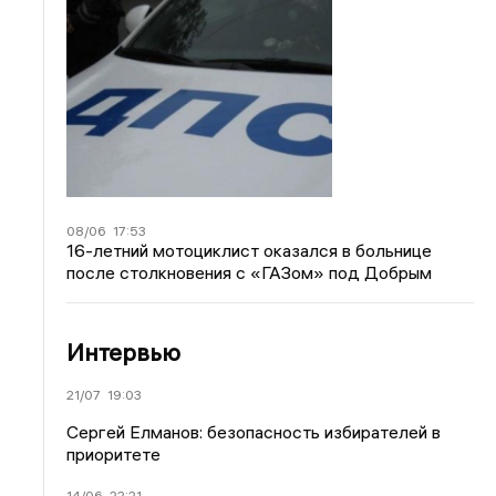
08/06
17:53
16-летний мотоциклист оказался в больнице
после столкновения с «ГАЗом» под Добрым
Интервью
21/07
19:03
Сергей Елманов: безопасность избирателей в
приоритете
14/06
22:21