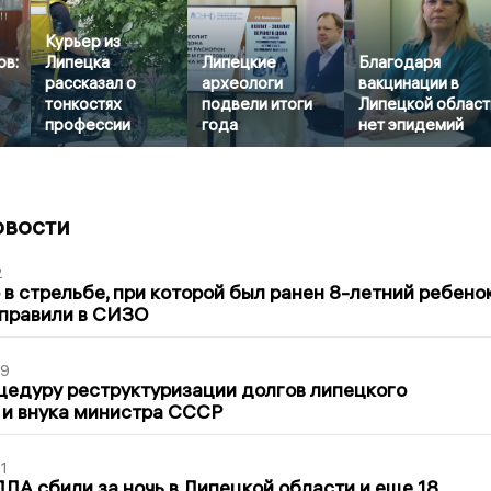
Курьер из
ов:
Липецка
Липецкие
Благодаря
рассказал о
археологи
вакцинации в
тонкостях
подвели итоги
Липецкой област
профессии
года
нет эпидемий
овости
2
в стрельбе, при которой был ранен 8-летний ребено
тправили в СИЗО
39
цедуру реструктуризации долгов липецкого
 и внука министра СССР
1
ЛА сбили за ночь в Липецкой области и еще 18