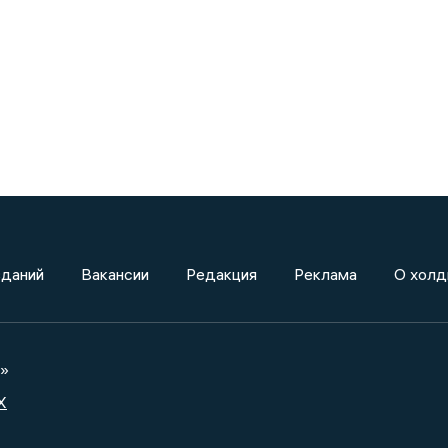
зданий
Вакансии
Редакция
Реклама
О холд
а»
X