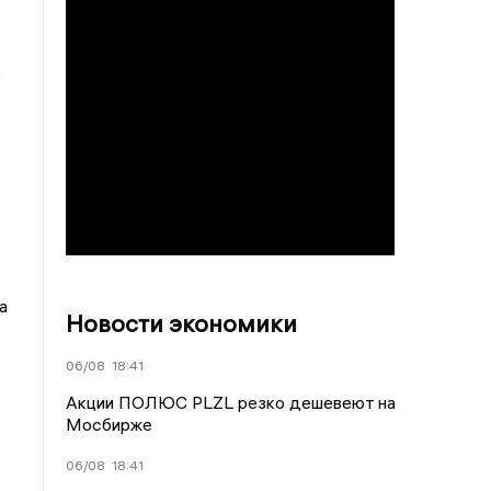
ь
а
Новости экономики
06/08
18:41
Акции ПОЛЮС PLZL резко дешевеют на
Мосбирже
06/08
18:41