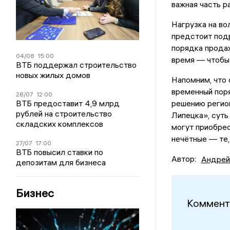
важная часть р
Нагрузка на во
предстоит под
порядка продаж
04/08
15:00
время — чтобы
ВТБ поддержал строительство
новых жилых домов
Напомним, что 
временный поря
28/07
12:00
ВТБ предоставит 4,9 млрд
решению регион
рублей на строительство
Липецка», суть
складских комплексов
могут приобрест
нечётные — те, 
27/07
17:00
ВТБ повысил ставки по
Автор:
Андрей
депозитам для бизнеса
Бизнес
Коммент