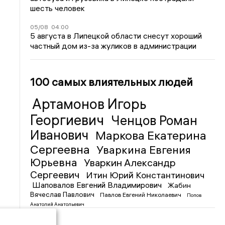
шесть человек
05/08
04:00
5 августа в Липецкой области снесут хороший
частный дом из-за жуликов в администрации
100 самых влиятельных людей
Артамонов Игорь
Георгиевич
Ченцов Роман
Иванович
Маркова Екатерина
Сергеевна
Уваркина Евгения
Юрьевна
Уваркин Александр
Сергеевич
Итин Юрий Константинович
Шаповалов Евгений Владимирович
Жабин
Вячеслав Павлович
Павлов Евгений Николаевич
Попов
Анатолий Анатольевич