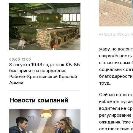
© Фото: Игорь 
жару, но волон
напряжённость 
08/08
13:00
в пластиковых 
8 августа 1943 года танк КВ-85
социальных се
был принят на вооружение
благодарности 
Рабоче-Крестьянской Красной
Армии
труд.
Сейчас волонтё
Новости компаний
избежать путан
водители не ср
регулирование 
ожидания. Уже 
соответствие 