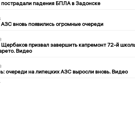
 пострадали падения БПЛА в Задонске
6
 АЗС вновь появились огромные очереди
3
 Щербаков призвал завершить капремонт 72-й школ
арето. Видео
3
ь: очереди на липецких АЗС выросли вновь. Видео
2