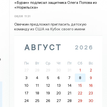
«Буран» подписал защитника Олега Попова из
«Норильска»
08/08
11:31
Овечкин предложил пригласить детскую
команду из США на Кубок своего имени
АВГУСТ
2026
в
Пн
Вт
Ср
Чт
Пт
Сб
Вс
27
28
29
30
31
1
2
3
4
5
6
7
8
9
10
11
12
13
14
15
16
17
18
19
20
21
22
23
24
25
26
27
28
29
30