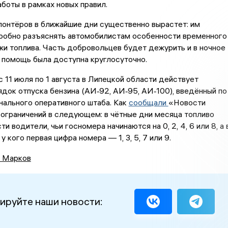
аботы в рамках новых правил.
лонтёров в ближайшие дни существенно вырастет: им
робно разъяснять автомобилистам особенности временного
и топлива. Часть добровольцев будет дежурить и в ночное
 помощь была доступна круглосуточно.
с 11 июля по 1 августа в Липецкой области действует
док отпуска бензина (АИ‑92, АИ‑95, АИ‑100), введённый по
ального оперативного штаба. Как
сообщали
«Новости
 ограничений в следующем: в чётные дни месяца топливо
и водители, чьи госномера начинаются на 0, 2, 4, 6 или 8, а 
у кого первая цифра номера — 1, 3, 5, 7 или 9.
 Марков
ируйте наши новости: