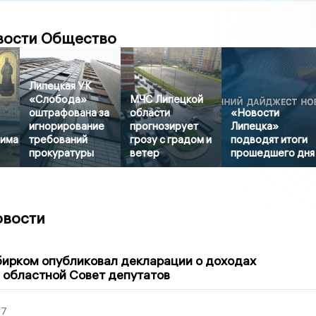
вости Общество
Липецкая УК
«Слобода»
МЧС Липецкой
оштрафована за
области
«Новости
игнорирование
прогнозирует
Липецка»
има
требований
грозу с градом и
подводят итоги
прокуратуры
ветер
прошедшего дня
овости
1
бирком опубликовал декларации о доходах
 областной Совет депутатов
27