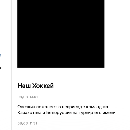
у
и
Наш Хоккей
08/08
13:01
Овечкин сожалеет о неприезде команд из
Казахстана и Белоруссии на турнир его имени
08/08
11:31