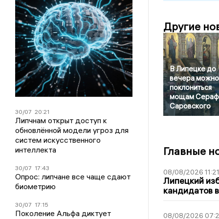
Другие но
В Липецке до
вечера можно
поклониться
мощам Сераф
Саровского
30/07
20:21
Липчнам открыт доступ к
обновлённой модели угроз для
систем искусственного
Главные н
интеллекта
30/07
17:43
08/08/2026 11:2
Опрос: липчане все чаще сдают
Липецкий из
биометрию
кандидатов в
30/07
17:15
Поколение Альфа диктует
08/08/2026 07: