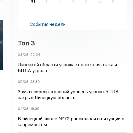
31
1
2
3
4
5
6
События недели
Топ 3
08/08
02:04
Липецкой области угрожает ракетная атака и
БПЛА угроза
05/08
23:39
Звучат сирены: красный уровень угрозы БПЛА
накрыл Липецкую область
04/08
19:36
В липецкой школе №72 рассказали о ситуации с
капремонтом