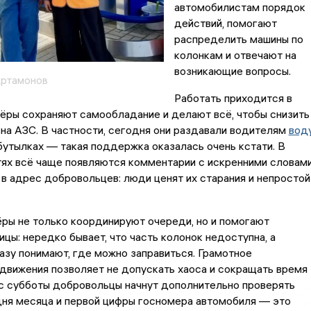
автомобилистам порядок
действий, помогают
распределить машины по
колонкам и отвечают на
возникающие вопросы.
Артамонов
Работать приходится в
тёры сохраняют самообладание и делают всё, чтобы снизить
на АЗС. В частности, сегодня они раздавали водителям
вод
бутылках — такая поддержка оказалась очень кстати. В
тях всё чаще появляются комментарии с искренними словам
в адрес добровольцев: люди ценят их старания и непростой
ры не только координируют очереди, но и помогают
ицы: нередко бывает, что часть колонок недоступна, а
азу понимают, где можно заправиться. Грамотное
движения позволяет не допускать хаоса и сокращать время
с субботы добровольцы начнут дополнительно проверять
дня месяца и первой цифры госномера автомобиля — это