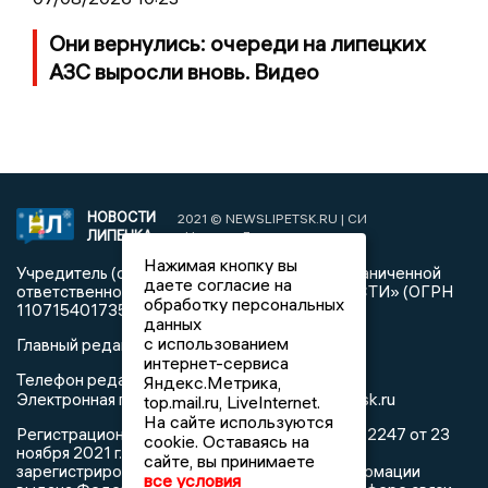
Они вернулись: очереди на липецких
АЗС выросли вновь. Видео
НОВОСТИ
2021 © NEWSLIPETSK.RU | СИ
ЛИПЕЦКА
«Новости Липецка»
Нажимая кнопку вы
Учредитель (соучредители): Общество с ограниченной
даете согласие на
ответственностью «РЕГИОНАЛЬНЫЕ НОВОСТИ» (ОГРН
обработку персональных
1107154017354)
данных
с использованием
Главный редактор: Герцог Е.Г.
интернет-сервиса
Телефон редакции: +7 903 699 9427
Яндекс.Метрика,
info@newslipetsk.ru
Электронная почта редакции:
top.mail.ru, LiveInternet.
На сайте используются
Регистрационный номер: серия Эл № ФС77-82247 от 23
cookie. Оставаясь на
ноября 2021 г. согласно выписке из реестра
сайте, вы принимаете
зарегистрированных средств массовой информации
все условия