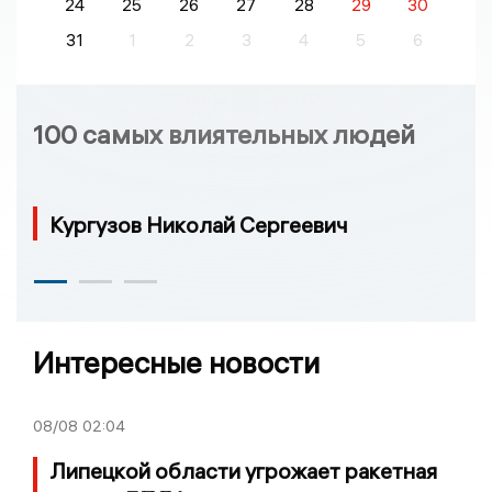
24
25
26
27
28
29
30
31
1
2
3
4
5
6
100 самых влиятельных людей
Кургузов Николай Сергеевич
Интересные новости
08/08
02:04
Липецкой области угрожает ракетная