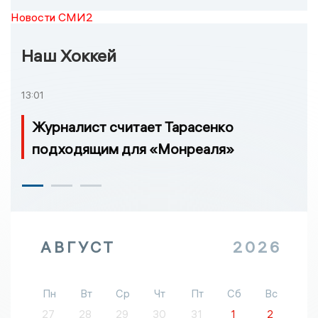
Новости СМИ2
Наш Хоккей
13:01
Журналист считает Тарасенко
подходящим для «Монреаля»
АВГУСТ
2026
Пн
Вт
Ср
Чт
Пт
Сб
Вс
27
28
29
30
31
1
2