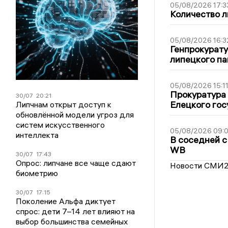
05/08/2026 17:3
Количество л
05/08/2026 16:3
Генпрокурату
липецкого п
05/08/2026 15:1
Прокуратура 
30/07
20:21
Елецкого гос
Липчнам открыт доступ к
обновлённой модели угроз для
систем искусственного
05/08/2026 09:
интеллекта
В соседней с
WB
30/07
17:43
Опрос: липчане все чаще сдают
Новости СМИ
биометрию
30/07
17:15
Поколение Альфа диктует
спрос: дети 7–14 лет влияют на
выбор большинства семейных