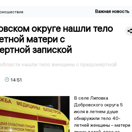
Важная новость
оисшествия
овском округе нашли тело
етной матери с
ертной запиской
 области нашли тело женщины с предсмертной
14:51
В селе Липовка
Добровского округа 5
июля в летнем душе
обнаружили тело 40-
летней женщины – матери
троих детей, двое из