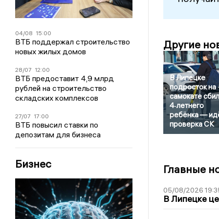
04/08
15:00
ВТБ поддержал строительство
Другие но
новых жилых домов
28/07
12:00
В Липецке
ВТБ предоставит 4,9 млрд
подросток на
рублей на строительство
самокате сби
складских комплексов
4‑летнего
ребёнка — ид
27/07
17:00
проверка СК
ВТБ повысил ставки по
депозитам для бизнеса
Бизнес
Главные н
05/08/2026 19:3
В Липецке це