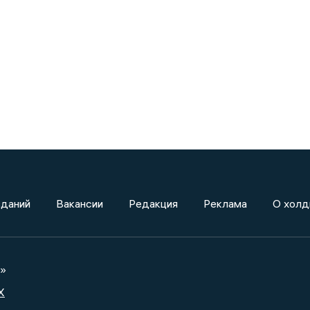
зданий
Вакансии
Редакция
Реклама
О холд
а»
X