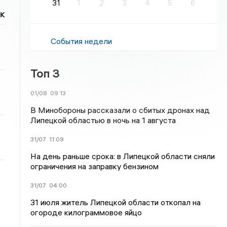
31
1
2
3
4
5
6
к
События недели
Топ 3
01/08
09:13
В Минобороны рассказали о сбитых дронах над
Липецкой областью в ночь на 1 августа
31/07
11:09
На день раньше срока: в Липецкой области сняли
ограничения на заправку бензином
31/07
04:00
31 июля житель Липецкой области откопал на
огороде килограммовое яйцо