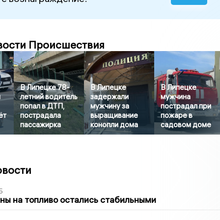
вости Происшествия
В Липецке 78-
В Липецке
В Липецке
л
летний водитель
задержали
мужчина
попал в ДТП,
мужчину за
пострадал при
ёт
пострадала
выращивание
пожаре в
пассажирка
конопли дома
садовом доме
овости
5
ны на топливо остались стабильными