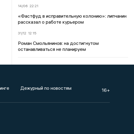
14/06
22:21
«Фастфуд в исправительную колонию»: липчанин
рассказал о работе курьером
31/12
12:15
Роман Смольянинов: на достигнутом
останавливаться не планируем
инге
Дежурный по новостям
16+