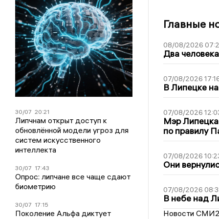
Главные н
08/08/2026 07:
Два человека
07/08/2026 17:1
В Липецке на
30/07
20:21
07/08/2026 12:0
Липчнам открыт доступ к
Мэр Липецка
обновлённой модели угроз для
по правилу П
систем искусственного
интеллекта
07/08/2026 10:2
Они вернулис
30/07
17:43
Опрос: липчане все чаще сдают
биометрию
07/08/2026 08:3
В небе над 
30/07
17:15
Поколение Альфа диктует
Новости СМИ