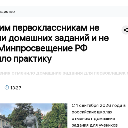
щество
им первоклассникам не
ли домашних заданий и не
 Минпросвещение РФ
ило практику
ния отменило домашние задания для первоклашек 
13:27
С 1 сентября 2026 года в
российских школах
отменяют домашние
задания для учеников