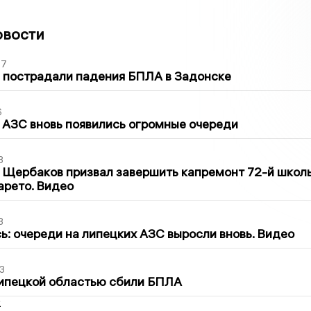
овости
27
 пострадали падения БПЛА в Задонске
6
 АЗС вновь появились огромные очереди
3
 Щербаков призвал завершить капремонт 72-й школ
арето. Видео
3
ь: очереди на липецких АЗС выросли вновь. Видео
3
Липецкой областью сбили БПЛА
2