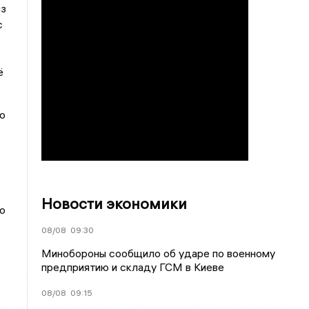
из
с
ё
о
Новости экономики
о
08/08
09:30
Минобороны сообщило об ударе по военному
предприятию и складу ГСМ в Киеве
08/08
09:15