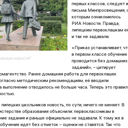
первых классов, следует 
письма Минпросвещения, 
которым ознакомилось
РИА Новости. Правда,
липецким первоклашкам е
и так не задавали.
«Приказ устанавливает, чт
в первом классе обучение
льные новости"
проводится без домашних
заданий», – цитирует
рмагентство. Ранее домашняя работа для первоклашек
согласно методическим рекомендациям, её вводили
на выполнение отводилось не больше часа. Теперь это правил
ностью.
липецких школьников новость, по сути, ничего не меняет. В
стерстве образования объяснили: первоклассникам в
ие задания и раньше официально не задавали. К тому же в
обучение идёт без отметок – оценки не ставятся. Так что