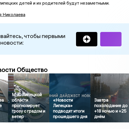
ипецких детей и их родителей будут незаметными.
я Николаева
вайтесь, чтобы первыми
 новости:
вости Общество
МЧС Липецкой
за
области
«Новости
Завтра
е
прогнозирует
Липецка»
похолодание до
грозу с градом и
подводят итоги
+18 ночью и +25
ветер
прошедшего дня
днём