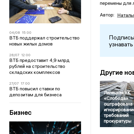
перемены для л
Автор:
Наталь
04/08
15:00
Подписы
ВТБ поддержал строительство
узнавать
новых жилых домов
28/07
12:00
ВТБ предоставит 4,9 млрд
рублей на строительство
Другие но
складских комплексов
27/07
17:00
ВТБ повысил ставки по
Липецкая УК
депозитам для бизнеса
«Слобода»
оштрафована 
игнорировани
Бизнес
требований
прокуратуры