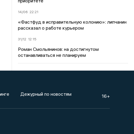
приоритете
14/06
22:21
«Фастфуд в исправительную колонию»: липчанин
рассказал о работе курьером
31/12
12:15
Роман Смольянинов: на достигнутом
останавливаться не планируем
инге
Дежурный по новостям
16+