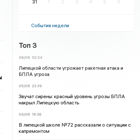
31
1
2
3
4
5
6
События недели
Топ 3
08/08
02:04
Липецкой области угрожает ракетная атака и
БПЛА угроза
ы
05/08
23:39
Звучат сирены: красный уровень угрозы БПЛА
накрыл Липецкую область
04/08
19:36
В липецкой школе №72 рассказали о ситуации с
капремонтом