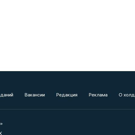
зданий
Вакансии
Редакция
Реклама
О холд
а»
X