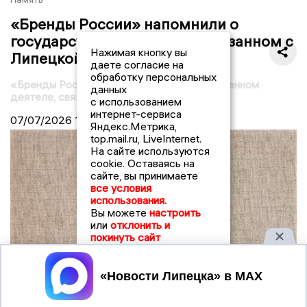
«Бренды России» напомнили о
государственном деятеле, связанном с
Нажимая кнопку вы
Липецкой областью
даете согласие на
обработку персональных
«Бренды России» напомнили о государственном
данных
деятеле, связанном с Липецкой областью
с использованием
интернет-сервиса
07/07/2026
10:29
Яндекс.Метрика,
top.mail.ru, LiveInternet.
На сайте используются
cookie. Оставаясь на
сайте, вы принимаете
все условия
использования.
Вы можете
настроить
или
отклонить и
покинуть сайт
Принять