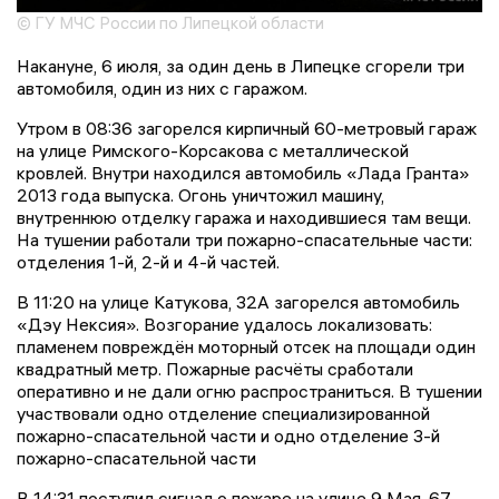
© ГУ МЧС России по Липецкой области
Накануне, 6 июля, за один день в Липецке сгорели три
автомобиля, один из них с гаражом.
Утром в 08:36 загорелся кирпичный 60-метровый гараж
на улице Римского-Корсакова с металлической
кровлей. Внутри находился автомобиль «Лада Гранта»
2013 года выпуска. Огонь уничтожил машину,
внутреннюю отделку гаража и находившиеся там вещи.
На тушении работали три пожарно-спасательные части:
отделения 1-й, 2-й и 4-й частей.
В 11:20 на улице Катукова, 32А загорелся автомобиль
«Дэу Нексия». Возгорание удалось локализовать:
пламенем повреждён моторный отсек на площади один
квадратный метр. Пожарные расчёты сработали
оперативно и не дали огню распространиться. В тушении
участвовали одно отделение специализированной
пожарно-спасательной части и одно отделение 3-й
пожарно-спасательной части
В 14:31 поступил сигнал о пожаре на улице 9 Мая, 67.