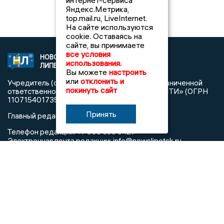
интернет-сервиса
Яндекс.Метрика,
top.mail.ru, LiveInternet.
На сайте используются
cookie. Оставаясь на
сайте, вы принимаете
все условия
НОВОСТИ
2021 © NEWSLIPETSK.RU | СИ
использования.
ЛИПЕЦКА
«Новости Липецка»
Вы можете
настроить
или
отклонить и
Учредитель (соучредители): Общество с ограниченной
покинуть сайт
ответственностью «РЕГИОНАЛЬНЫЕ НОВОСТИ» (ОГРН
1107154017354)
Принять
Главный редактор: Герцог Е.Г.
Телефон редакции: +7 903 699 9427
info@newslipetsk.ru
Электронная почта редакции:
Регистрационный номер: серия Эл № ФС77-82247 от 23
ноября 2021 г. согласно выписке из реестра
зарегистрированных средств массовой информации
выдана Федеральной службой по надзору в сфере связи,
информационных технологий и массовых коммуникаций