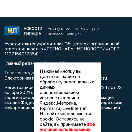
НОВОСТИ
2021 © NEWSLIPETSK.RU | СИ
ЛИПЕЦКА
«Новости Липецка»
Учредитель (соучредители): Общество с ограниченной
ответственностью «РЕГИОНАЛЬНЫЕ НОВОСТИ» (ОГРН
1107154017354)
Главный редактор: Герцог Е.Г.
Нажимая кнопку вы
Телефон редакции: +7 903 699 9427
даете согласие на
info@newslipetsk.ru
Электронная почта редакции:
обработку персональных
данных
Регистрационный номер: серия Эл № ФС77-82247 от 23
с использованием
ноября 2021 г. согласно выписке из реестра
зарегистрированных средств массовой информации
интернет-сервиса
выдана Федеральной службой по надзору в сфере связи,
Яндекс.Метрика,
информационных технологий и массовых коммуникаций
top.mail.ru, LiveInternet.
На сайте используются
cookie. Оставаясь на
сайте, вы принимаете
все
условия использования.