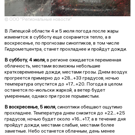
© ООО "Региональные новости"
В Липецкой области 4 и 5 июля погода после жары
изменится: в субботу еще сохранится тепло, а в
воскресенье, по прогнозам синоптиков, в том числе
Гидрометцентра, станет прохладнее и пройдут дожди.
В субботу, 4 июля,
в регионе ожидается переменная
облачность, местами возможны небольшие
кратковременные дожди, местами грозы. Днем воздух
прогреется примерно до +28...+33 градусов, ночью
температура опустится до +17...+20. Погода в целом
останется по-июльски жаркой, а ветер будет
умеренным, однако при грозе порывистым.
В воскресенье, 5 июля,
синоптики обещают ощутимо
прохладнее. Температура днем снизится до +22...+25
градусов, ночью будет около +16...+17, а в течение дня
пройдут дожди, местами слабые, местами более
заметные. Небо останется облачным, день менее