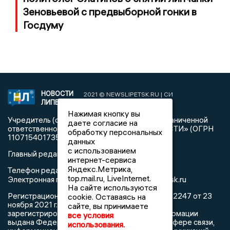
Зеновьевой с предвыборной гонки в
Госдуму
НОВОСТИ
2021 © NEWSLIPETSK.RU | СИ
ЛИПЕЦКА
«Новости Липецка»
Нажимая кнопку вы
Учредитель (соучредители): Общество с ограниченной
даете согласие на
ответственностью «РЕГИОНАЛЬНЫЕ НОВОСТИ» (ОГРН
обработку персональных
1107154017354)
данных
с использованием
Главный редактор: Герцог Е.Г.
интернет-сервиса
Яндекс.Метрика,
Телефон редакции: +7 903 699 9427
top.mail.ru, LiveInternet.
info@newslipetsk.ru
Электронная почта редакции:
На сайте используются
Регистрационный номер: серия Эл № ФС77-82247 от 23
cookie. Оставаясь на
ноября 2021 г. согласно выписке из реестра
сайте, вы принимаете
зарегистрированных средств массовой информации
все условия
выдана Федеральной службой по надзору в сфере связи,
использования.