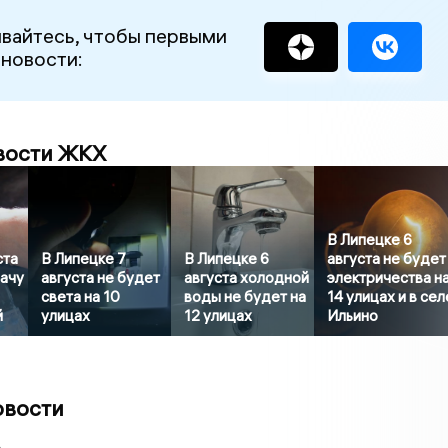
вайтесь, чтобы первыми
 новости:
вости ЖКХ
В Липецке 6
ста
В Липецке 7
В Липецке 6
августа не будет
дачу
августа не будет
августа холодной
электричества н
света на 10
воды не будет на
14 улицах и в сел
й
улицах
12 улицах
Ильино
овости