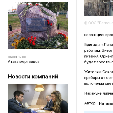
© ООО "Региона
несанкциониров
Бригады «Липе
работам. Энерг
питания. Ориен
06/08
17:00
Атака мертвецов
будет восстано
Жителям Сокол
Новости компаний
приборы от сет
включении свет
Накануне липч
Автор:
Наталь