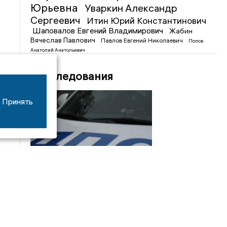
Юрьевна
Уваркин Александр
Сергеевич
Итин Юрий Константинович
Шаповалов Евгений Владимирович
Жабин
Вячеслав Павлович
Павлов Евгений Николаевич
Попов
Анатолий Анатольевич
Расследования
Принять
08/06
17:53
16-летний мотоциклист оказался в больнице
после столкновения с «ГАЗом» под Добрым