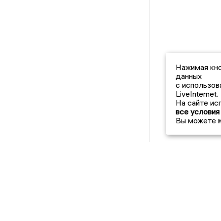
Нажимая кно
данных
с использов
LiveInternet.
На сайте ис
все условия
Вы можете