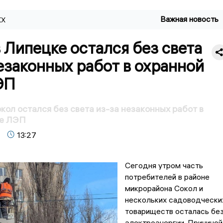
Важная новость
КХ
 Липецке остался без света
езаконных работ в охранной
ЭП
кол остался без света из-за незаконных работ в
не ЛЭП
13:27
Сегодня утром часть
потребителей в районе
микрорайона Сокол и
нескольких садоводчески
товариществ осталась бе
электроэнергии. Причиной