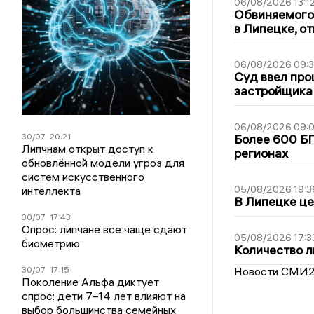
06/08/2026 13:1
Обвиняемого 
в Липецке, о
06/08/2026 09:
Суд ввел про
застройщика
06/08/2026 09:0
30/07
20:21
Более 600 БП
Липчнам открыт доступ к
регионах
обновлённой модели угроз для
систем искусственного
05/08/2026 19:3
интеллекта
В Липецке це
30/07
17:43
Опрос: липчане все чаще сдают
05/08/2026 17:3
биометрию
Количество л
30/07
17:15
Новости СМИ
Поколение Альфа диктует
спрос: дети 7–14 лет влияют на
выбор большинства семейных