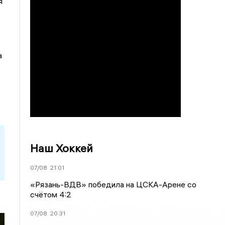
я
а
Наш Хоккей
07/08
21:01
«Рязань-ВДВ» победила на ЦСКА-Арене со
счётом 4:2
07/08
20:31