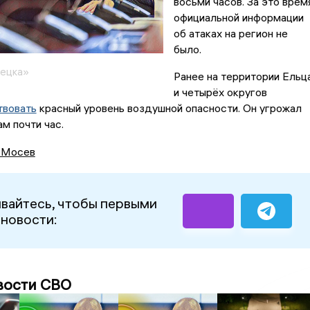
восьми часов. За это врем
официальной информации
об атаках на регион не
было.
пецка»
Ранее на территории Ельц
и четырёх округов
твовать
красный уровень воздушной опасности. Он угрожал
м почти час.
 Мосев
вайтесь, чтобы первыми
 новости:
вости СВО