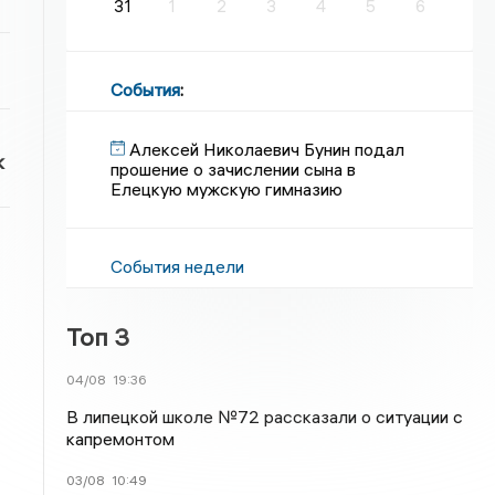
31
1
2
3
4
5
6
События
:
Алексей Николаевич Бунин подал
к
прошение о зачислении сына в
Елецкую мужскую гимназию
События недели
Топ 3
04/08
19:36
В липецкой школе №72 рассказали о ситуации с
капремонтом
03/08
10:49