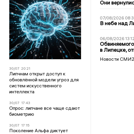
Они вернулис
07/08/2026 08:3
В небе над 
06/08/2026 13:1
Обвиняемого 
в Липецке, о
Новости СМИ
30/07
20:21
Липчнам открыт доступ к
обновлённой модели угроз для
систем искусственного
интеллекта
30/07
17:43
Опрос: липчане все чаще сдают
биометрию
30/07
17:15
Поколение Альфа диктует