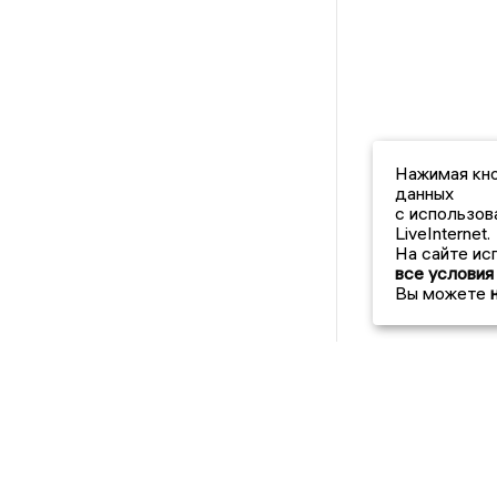
Нажимая кно
данных
с использов
LiveInternet.
На сайте ис
все условия
Вы можете