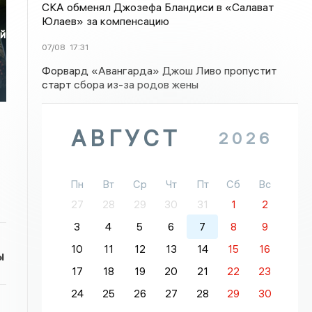
СКА обменял Джозефа Бландиси в «Салават
Юлаев» за компенсацию
ой
07/08
17:31
Форвард «Авангарда» Джош Ливо пропустит
старт сбора из-за родов жены
АВГУСТ
2026
Пн
Вт
Ср
Чт
Пт
Сб
Вс
27
28
29
30
31
1
2
3
4
5
6
7
8
9
10
11
12
13
14
15
16
ы
17
18
19
20
21
22
23
24
25
26
27
28
29
30