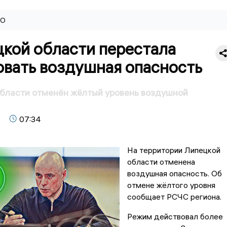
ВО
цкой области перестала
овать воздушная опасность
бласти отменён жёлтый уровень воздушной
07:34
На территории Липецкой
области отменена
воздушная опасность. Об
отмене жёлтого уровня
сообщает РСЧС региона.
Режим действовал более