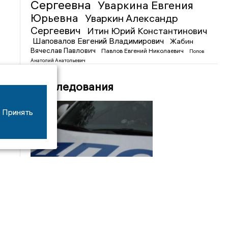
Сергеевна
Уваркина Евгения
Юрьевна
Уваркин Александр
Сергеевич
Итин Юрий Константинович
Шаповалов Евгений Владимирович
Жабин
Вячеслав Павлович
Павлов Евгений Николаевич
Попов
Анатолий Анатольевич
Расследования
Принять
08/06
17:53
16-летний мотоциклист оказался в больнице
после столкновения с «ГАЗом» под Добрым