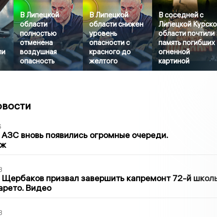
В Липецкой
В Липецкой
В соседней с
области
области снижен
Липецкой Курск
полностью
уровень
области почтили
отменена
опасности с
память погибших
ли
воздушная
красного до
огненной
опасность
желтого
картиной
овости
6
 АЗС вновь появились огромные очереди.
аж
3
 Щербаков призвал завершить капремонт 72-й школ
арето. Видео
3