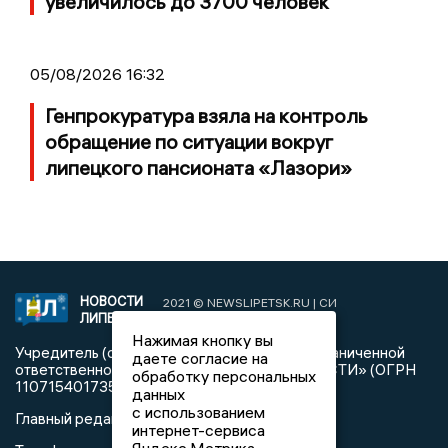
увеличилось до 3700 человек
05/08/2026 16:32
Генпрокуратура взяла на контроль
обращение по ситуации вокруг
липецкого пансионата «Лазори»
НОВОСТИ
2021 © NEWSLIPETSK.RU | СИ
ЛИПЕЦКА
«Новости Липецка»
Нажимая кнопку вы
Учредитель (соучредители): Общество с ограниченной
даете согласие на
ответственностью «РЕГИОНАЛЬНЫЕ НОВОСТИ» (ОГРН
обработку персональных
1107154017354)
данных
с использованием
Главный редактор: Герцог Е.Г.
интернет-сервиса