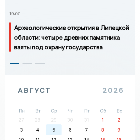
19:00
Археологические открытия в Липецкой
области: четыре древних памятника
взяты под охрану государства
АВГУСТ
2026
Пн
Вт
Ср
Чт
Пт
Сб
Вс
27
28
29
30
31
1
2
3
4
5
6
7
8
9
10
11
12
13
14
15
16