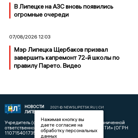
В Липецке на АЗС вновь появились
огромные очереди
07/08/2026 12:03
Мэр Липецка Щербаков призвал
завершить капремонт 72-й школы по
правилу Парето. Видео
НОВОСТИ
2021 © NEWSLIPETSK.RU | СИ
ЛИПЕЦКА
«Новости Липецка»
Нажимая кнопку вы
Учредитель (соучредители): Общество с ограниченной
даете согласие на
ответственностью «РЕГИОНАЛЬНЫЕ НОВОСТИ» (ОГРН
обработку персональных
1107154017354)
данных