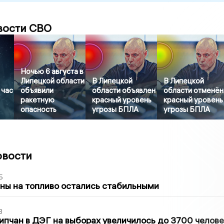
вости СВО
Ночью 6 августа в
Липецкой области
В Липецкой
В Липецкой
 час
объявили
области объявлен
области отменён
ракетную
красный уровень
красный уровень
опасность
угрозы БПЛА
угрозы БПЛА
овости
5
ны на топливо остались стабильными
3
ипчан в ДЭГ на выборах увеличилось до 3700 челове