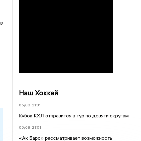
в
й
Наш Хоккей
05/08
21:31
Кубок КХЛ отправится в тур по девяти округам
05/08
21:01
«Ак Барс» рассматривает возможность