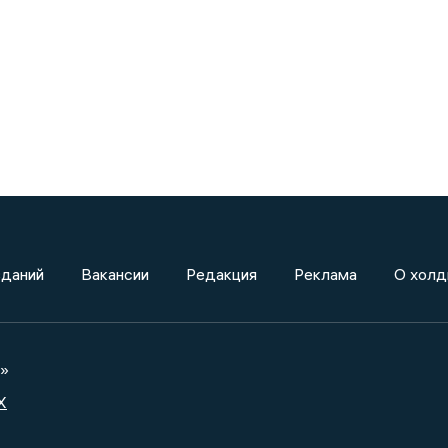
зданий
Вакансии
Редакция
Реклама
О холд
а»
X