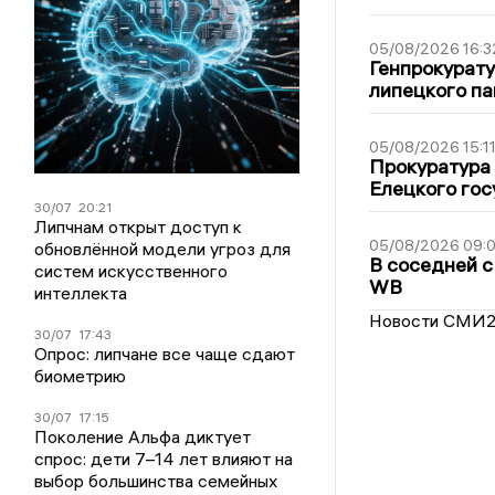
05/08/2026 16:3
Генпрокурату
липецкого п
05/08/2026 15:1
Прокуратура 
Елецкого гос
30/07
20:21
Липчнам открыт доступ к
05/08/2026 09:
обновлённой модели угроз для
В соседней с
систем искусственного
WB
интеллекта
Новости СМИ
30/07
17:43
Опрос: липчане все чаще сдают
биометрию
30/07
17:15
Поколение Альфа диктует
спрос: дети 7–14 лет влияют на
выбор большинства семейных