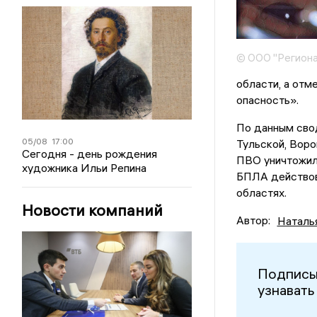
© ООО "Региона
области, а отм
опасность».
По данным свод
05/08
17:00
Тульской, Воро
Сегодня - день рождения
ПВО уничтожили
художника Ильи Репина
БПЛА действов
областях.
Новости компаний
Автор:
Наталь
Подписы
узнавать