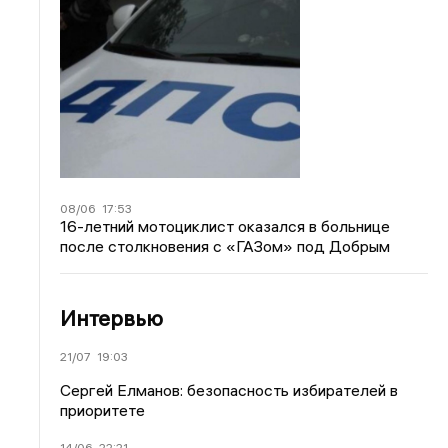
08/06
17:53
16-летний мотоциклист оказался в больнице
после столкновения с «ГАЗом» под Добрым
Интервью
21/07
19:03
Сергей Елманов: безопасность избирателей в
приоритете
14/06
22:21