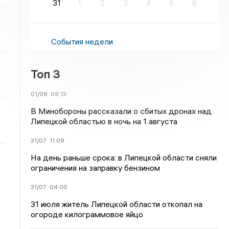
31
1
2
3
4
5
6
События недели
Топ 3
01/08
09:13
В Минобороны рассказали о сбитых дронах над
Липецкой областью в ночь на 1 августа
31/07
11:09
На день раньше срока: в Липецкой области сняли
ограничения на заправку бензином
31/07
04:00
31 июля житель Липецкой области откопал на
огороде килограммовое яйцо