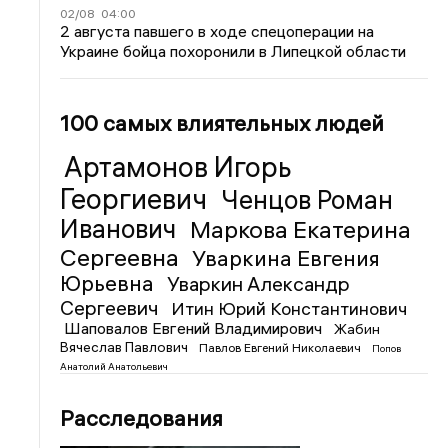
02/08
04:00
2 августа павшего в ходе спецоперации на
Украине бойца похоронили в Липецкой области
100 самых влиятельных людей
Артамонов Игорь
Георгиевич
Ченцов Роман
Иванович
Маркова Екатерина
Сергеевна
Уваркина Евгения
Юрьевна
Уваркин Александр
Сергеевич
Итин Юрий Константинович
Шаповалов Евгений Владимирович
Жабин
Вячеслав Павлович
Павлов Евгений Николаевич
Попов
Анатолий Анатольевич
Расследования