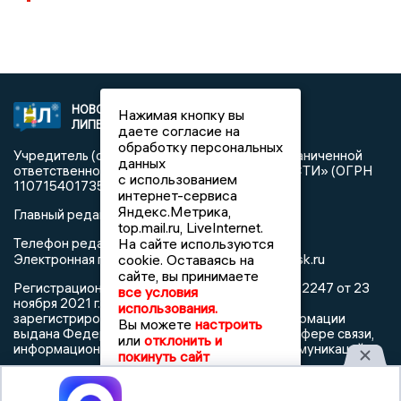
НОВОСТИ
2021 © NEWSLIPETSK.RU | СИ
Нажимая кнопку вы
ЛИПЕЦКА
«Новости Липецка»
даете согласие на
обработку персональных
Учредитель (соучредители): Общество с ограниченной
данных
ответственностью «РЕГИОНАЛЬНЫЕ НОВОСТИ» (ОГРН
с использованием
1107154017354)
интернет-сервиса
Яндекс.Метрика,
Главный редактор: Герцог Е.Г.
top.mail.ru, LiveInternet.
Телефон редакции: +7 903 699 9427
На сайте используются
info@newslipetsk.ru
Электронная почта редакции:
cookie. Оставаясь на
сайте, вы принимаете
Регистрационный номер: серия Эл № ФС77-82247 от 23
все условия
ноября 2021 г. согласно выписке из реестра
использования.
зарегистрированных средств массовой информации
Вы можете
настроить
выдана Федеральной службой по надзору в сфере связи,
или
отклонить и
информационных технологий и массовых коммуникаций
покинуть сайт
Принять