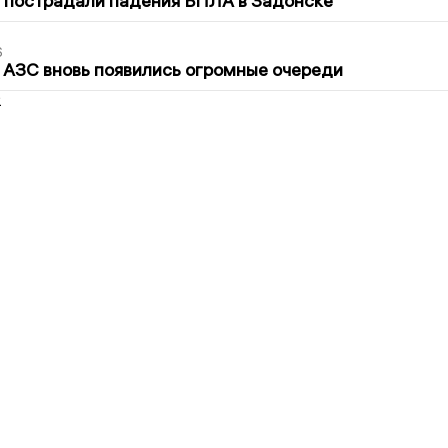
 пострадали падения БПЛА в Задонске
6
 АЗС вновь появились огромные очереди
2