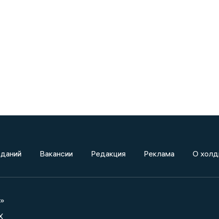
зданий
Вакансии
Редакция
Реклама
О холд
а»
X