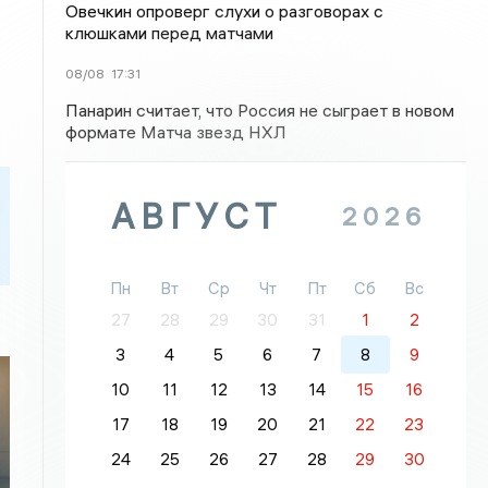
Овечкин опроверг слухи о разговорах с
клюшками перед матчами
08/08
17:31
Панарин считает, что Россия не сыграет в новом
формате Матча звезд НХЛ
АВГУСТ
2026
Пн
Вт
Ср
Чт
Пт
Сб
Вс
27
28
29
30
31
1
2
3
4
5
6
7
8
9
10
11
12
13
14
15
16
17
18
19
20
21
22
23
24
25
26
27
28
29
30