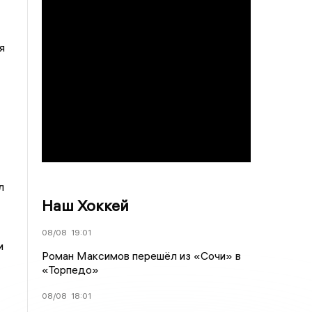
я
л
Наш Хоккей
08/08
19:01
и
Роман Максимов перешёл из «Сочи» в
«Торпедо»
08/08
18:01