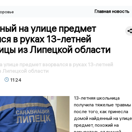
Главная новость
оровье
ный на улице предмет
ся в руках 13-летней
ицы из Липецкой области
 улице предмет взорвался в руках 13-летней
з Липецкой области
11:24
13-летняя школьница
получила тяжелые травмы
после того, как принесла
домой найденный на улице
предмет, похожий на
взрыватель от ручной