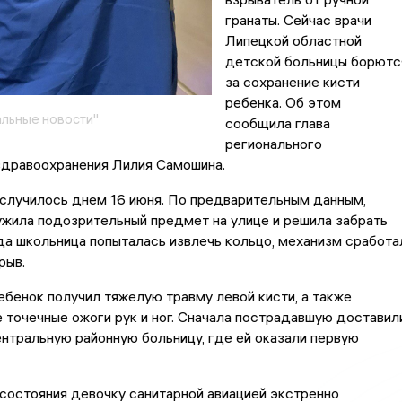
гранаты. Сейчас врачи
Липецкой областной
детской больницы борютс
за сохранение кисти
ребенка. Об этом
льные новости"
сообщила глава
регионального
здравоохранения Лилия Самошина.
случилось днем 16 июня. По предварительным данным,
жила подозрительный предмет на улице и решила забрать
да школьница попыталась извлечь кольцо, механизм сработа
рыв.
ебенок получил тяжелую травму левой кисти, а также
точечные ожоги рук и ног. Сначала пострадавшую доставил
нтральную районную больницу, где ей оказали первую
состояния девочку санитарной авиацией экстренно