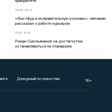
приоритете
14/06
22:21
«Фастфуд в исправительную колонию»: липчанин
рассказал о работе курьером
31/12
12:15
Роман Смольянинов: на достигнутом
останавливаться не планируем
инге
Дежурный по новостям
16+