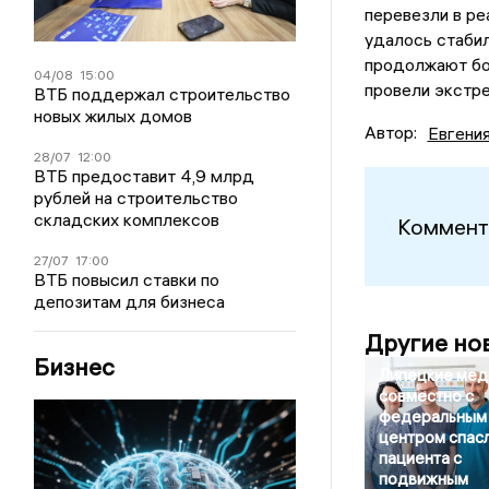
перевезли в р
удалось стабил
продолжают бо
04/08
15:00
провели экстр
ВТБ поддержал строительство
новых жилых домов
Автор:
Евгени
28/07
12:00
ВТБ предоставит 4,9 млрд
рублей на строительство
складских комплексов
Коммент
27/07
17:00
ВТБ повысил ставки по
депозитам для бизнеса
Другие но
Бизнес
Липецкие мед
совместно с
федеральным
центром спас
пациента с
подвижным