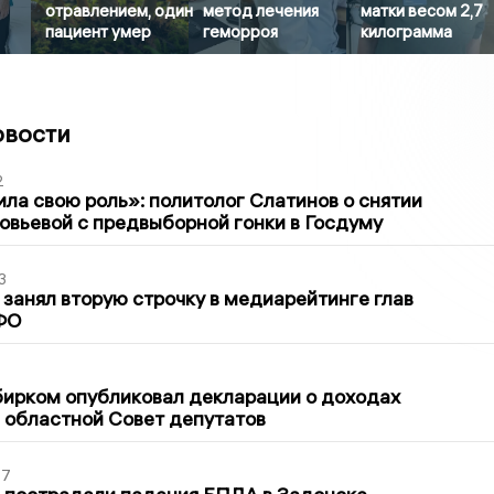
отравлением, один
метод лечения
матки весом 2,7
пациент умер
геморроя
килограмма
овости
2
ла свою роль»: политолог Слатинов о снятии
овьевой с предвыборной гонки в Госдуму
3
занял вторую строчку в медиарейтинге глав
ФО
1
бирком опубликовал декларации о доходах
 областной Совет депутатов
27