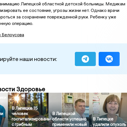
еанимацию Липецкой областной детской больницы. Медикам
изировать ее состояние, угрозы жизни нет. Однако врачи
роться за сохранение поврежденной руки. Ребенку уже
енную операцию.
я Белоусова
ируйте наши новости:
вости Здоровье
ики
В Липецке 15
ли
человек
В Липецкой
госпитализированы
области успешно
В Липецке
с грибным
применили новый
удалили опухоль