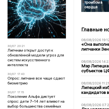
тромбом в
сердце
Главные н
08/08/2026 19:1
«Она выполни
30/07
20:21
липчанки Зен
Липчнам открыт доступ к
обновлённой модели угроз для
систем искусственного
08/08/2026 14:2
интеллекта
Мэр Липецка 
субъектов Ц
30/07
17:43
Опрос: липчане все чаще сдают
биометрию
08/08/2026 11:2
Липецкий из
кандидатов в
30/07
17:15
Поколение Альфа диктует
спрос: дети 7–14 лет влияют на
08/08/2026 07:
выбор большинства семейных