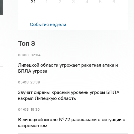
31
1
2
3
4
5
6
События недели
Топ 3
08/08
02:04
Липецкой области угрожает ракетная атака и
БПЛА угроза
05/08
23:39
Звучат сирены: красный уровень угрозы БПЛА
накрыл Липецкую область
04/08
19:36
В липецкой школе №72 рассказали о ситуации с
капремонтом