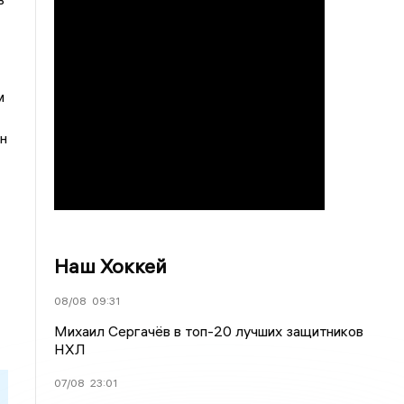
м
н
Наш Хоккей
08/08
09:31
Михаил Сергачёв в топ-20 лучших защитников
НХЛ
07/08
23:01