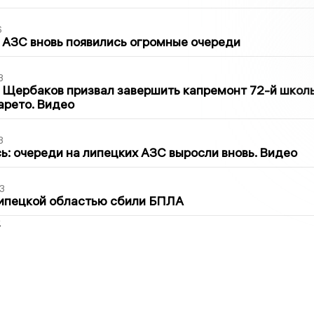
6
 АЗС вновь появились огромные очереди
3
 Щербаков призвал завершить капремонт 72-й школ
арето. Видео
3
ь: очереди на липецких АЗС выросли вновь. Видео
3
Липецкой областью сбили БПЛА
2