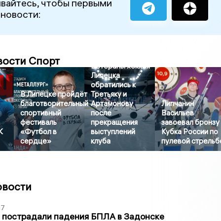
вайтесь, чтобы первыми
 новости:
вости Спорт
Ветераны хоккея
Липецка
обратились к
В Липецке пройдёт
Третьяку и
благотворительный
Артамонову
Липчанин
спортивный
после
Васильев
фестиваль
прекращения
завоевал бронзу
К
«Футбол в
выступлений
Кубка России по
сердце»
клуба
пулевой стрельб
овости
27
 пострадали падения БПЛА в Задонске