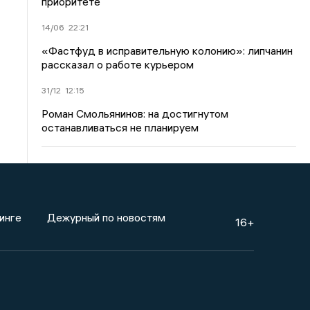
приоритете
14/06
22:21
«Фастфуд в исправительную колонию»: липчанин
рассказал о работе курьером
31/12
12:15
Роман Смольянинов: на достигнутом
останавливаться не планируем
инге
Дежурный по новостям
16+