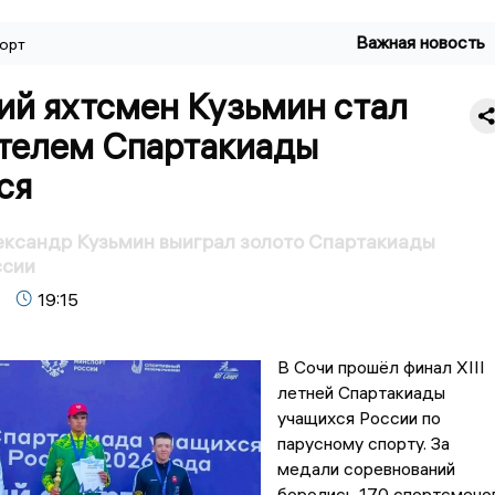
Важная новость
орт
ий яхтсмен Кузьмин стал
телем Спартакиады
ся
ександр Кузьмин выиграл золото Спартакиады
ссии
19:15
В Сочи прошёл финал XIII
летней Спартакиады
учащихся России по
парусному спорту. За
медали соревнований
боролись 170 спортсмено