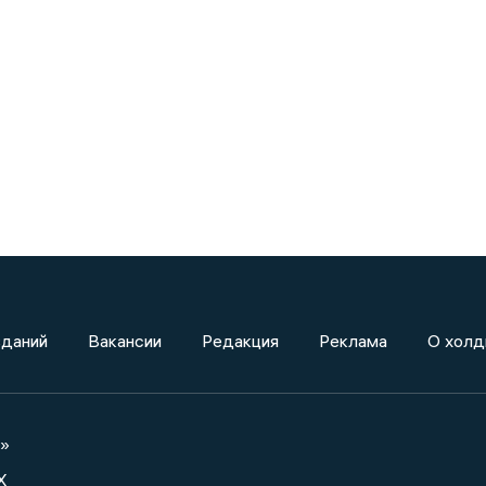
зданий
Вакансии
Редакция
Реклама
О холд
а»
X