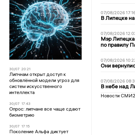
07/08/2026 17:1
В Липецке на
07/08/2026 12:0
Мэр Липецка
по правилу П
07/08/2026 10:2
Они вернулис
30/07
20:21
Липчнам открыт доступ к
обновлённой модели угроз для
07/08/2026 08:3
В небе над 
систем искусственного
интеллекта
Новости СМИ
30/07
17:43
Опрос: липчане все чаще сдают
биометрию
30/07
17:15
Поколение Альфа диктует