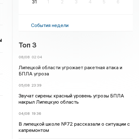
31
1
2
3
4
5
6
События недели
ы
Топ 3
08/08
02:04
Липецкой области угрожает ракетная атака и
БПЛА угроза
05/08
23:39
Звучат сирены: красный уровень угрозы БПЛА
накрыл Липецкую область
04/08
19:36
В липецкой школе №72 рассказали о ситуации с
капремонтом