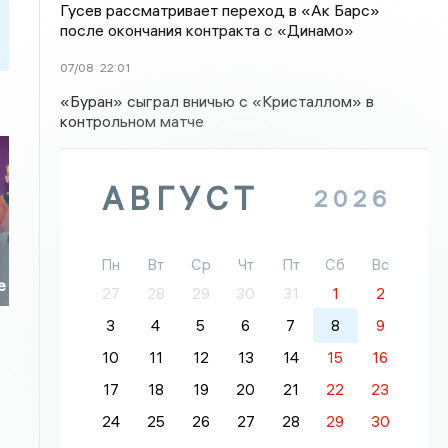
Гусев рассматривает переход в «Ак Барс»
после окончания контракта с «Динамо»
07/08
22:01
«Буран» сыграл вничью с «Кристаллом» в
контрольном матче
АВГУСТ
2026
Пн
Вт
Ср
Чт
Пт
Сб
Вс
е
27
28
29
30
31
1
2
3
4
5
6
7
8
9
10
11
12
13
14
15
16
17
18
19
20
21
22
23
24
25
26
27
28
29
30