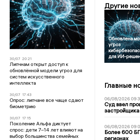
Другие но
Обновлена мо
угроз
кибербезопас
для ИИ-реше
30/07
20:21
Липчнам открыт доступ к
обновлённой модели угроз для
систем искусственного
интеллекта
Главные н
30/07
17:43
06/08/2026 09:
Опрос: липчане все чаще сдают
Суд ввел про
биометрию
застройщика
30/07
17:15
Поколение Альфа диктует
06/08/2026 09:0
спрос: дети 7–14 лет влияют на
Более 600 БП
выбор большинства семейных
регионах