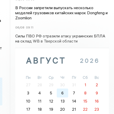
В России запретили выпускать несколько
моделей грузовиков китайских марок Dongfeng и
Zoomlion
а
06/08
09:11
Силы ПВО РФ отразили атаку украинских БПЛА
на склад WB в Тверской области
т
АВГУСТ
2026
Пн
Вт
Ср
Чт
Пт
Сб
Вс
27
28
29
30
31
1
2
3
4
5
6
7
8
9
10
11
12
13
14
15
16
17
18
19
20
21
22
23