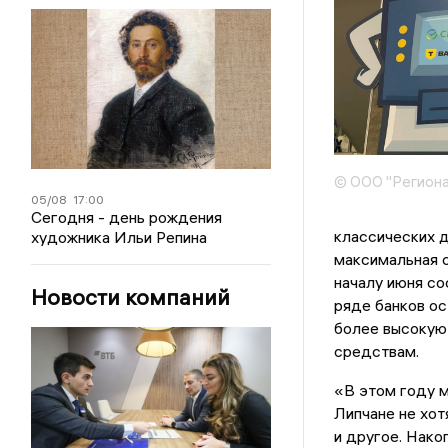
© ООО "Региона
05/08
17:00
Сегодня - день рождения
классических д
художника Ильи Репина
максимальная с
началу июня со
Новости компаний
ряде банков ос
более высокую
средствам.
«В этом году 
Липчане не хот
и другое. Нако