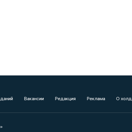
зданий
Вакансии
Редакция
Реклама
О холд
а»