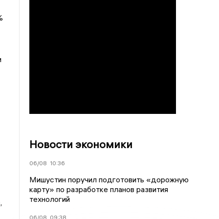
%
и
Новости экономики
06/08
10:36
Мишустин поручил подготовить «дорожную
карту» по разработке планов развития
технологий
,
06/08
09:38