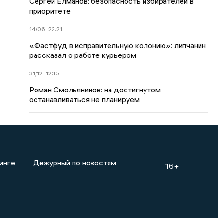
Сергей Елманов: безопасность избирателей в
приоритете
14/06
22:21
«Фастфуд в исправительную колонию»: липчанин
рассказал о работе курьером
31/12
12:15
Роман Смольянинов: на достигнутом
останавливаться не планируем
инге
Дежурный по новостям
16+