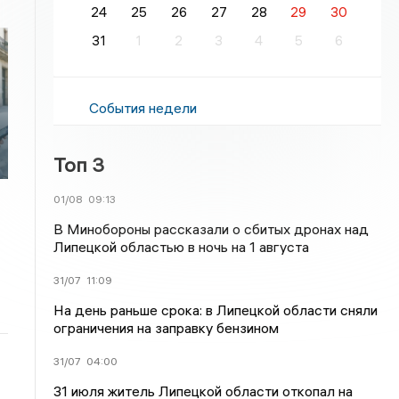
24
25
26
27
28
29
30
31
1
2
3
4
5
6
События недели
Топ 3
01/08
09:13
В Минобороны рассказали о сбитых дронах над
Липецкой областью в ночь на 1 августа
31/07
11:09
На день раньше срока: в Липецкой области сняли
ограничения на заправку бензином
31/07
04:00
31 июля житель Липецкой области откопал на