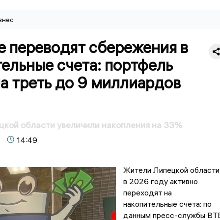
знес
е переводят сбережения в
ельные счета: портфель
а треть до 9 миллиардов
кой области увеличили накопления на 33%
14:49
Жители Липецкой области
в 2026 году активно
переходят на
накопительные счета: по
данным пресс-службы ВТБ