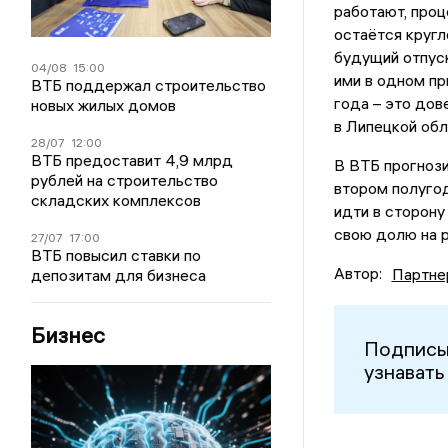
работают, проц
остаётся кругл
будущий отпуск
04/08
15:00
ими в одном пр
ВТБ поддержал строительство
года – это дов
новых жилых домов
в Липецкой обл
28/07
12:00
ВТБ предоставит 4,9 млрд
В ВТБ прогнози
рублей на строительство
втором полуго
складских комплексов
идти в сторону
свою долю на 
27/07
17:00
ВТБ повысил ставки по
Автор:
Партне
депозитам для бизнеса
Бизнес
Подписы
узнавать