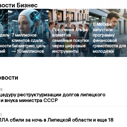
вости Бизнес
В Москве
Поколение Альфа
запустили
дель
7 миллионов
влияет на
программу
клиентов сдали
семейные покупки
финансовой
ности
биометрию, цель
через цифровые
грамотности для
ний
— 10 миллионов
инструменты
молодёжи
овости
39
цедуру реструктуризации долгов липецкого
 и внука министра СССР
1
ЛА сбили за ночь в Липецкой области и еще 18