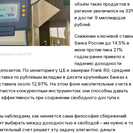
объём таких продуктов в
регионе увеличился на 33
и достиг 9 миллиардов
рублей.
Снижение ключевой ставк
Банка России до 14,5% в
июне против пика 21%
льные новости"
годом ранее привело к
падению доходности
епозитов. По мониторингу ЦБ и замерам Frank RG, средняя
тавка по рублёвым вкладам в десяти крупнейших банках к
ставила около 12,97%. На этом фоне накопительные счета в
таются конкурентным инструментом: они способны давать
 эффективность при сохранении свободного доступа к
мы наблюдаем, как меняется сама философия сбережений.
ят выбирать между доходностью и свободой – им нужно и то
пительный счет решает эту задачу элегантно: деньги