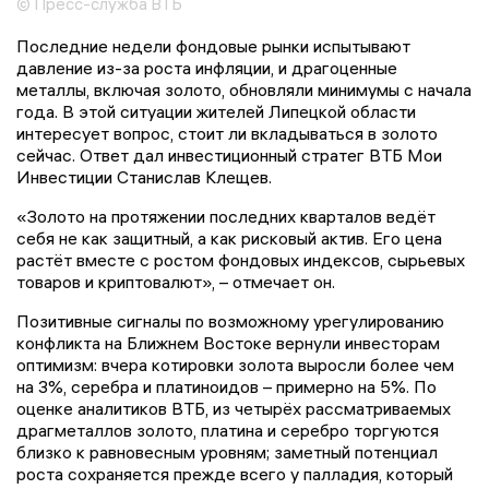
© Пресс-служба ВТБ
Последние недели фондовые рынки испытывают
давление из-за роста инфляции, и драгоценные
металлы, включая золото, обновляли минимумы с начала
года. В этой ситуации жителей Липецкой области
интересует вопрос, стоит ли вкладываться в золото
сейчас. Ответ дал инвестиционный стратег ВТБ Мои
Инвестиции Станислав Клещев.
«Золото на протяжении последних кварталов ведёт
себя не как защитный, а как рисковый актив. Его цена
растёт вместе с ростом фондовых индексов, сырьевых
товаров и криптовалют», – отмечает он.
Позитивные сигналы по возможному урегулированию
конфликта на Ближнем Востоке вернули инвесторам
оптимизм: вчера котировки золота выросли более чем
на 3%, серебра и платиноидов – примерно на 5%. По
оценке аналитиков ВТБ, из четырёх рассматриваемых
драгметаллов золото, платина и серебро торгуются
близко к равновесным уровням; заметный потенциал
роста сохраняется прежде всего у палладия, который