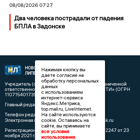
08/08/2026 07:27
Два человека пострадали от падения
БПЛА в Задонске
НОВОСТИ
2021 © NEWSLIPETSK.RU | СИ
Нажимая кнопку вы
ЛИПЕЦКА
«Новости Липецка»
даете согласие на
обработку персональных
Учредитель (соучредители): Общество с ограниченной
данных
ответственностью «РЕГИОНАЛЬНЫЕ НОВОСТИ» (ОГРН
с использованием
1107154017354)
интернет-сервиса
Яндекс.Метрика,
Главный редактор: Герцог Е.Г.
top.mail.ru, LiveInternet.
На сайте используются
Телефон редакции: +7 903 699 9427
info@newslipetsk.ru
cookie. Оставаясь на
Электронная почта редакции:
сайте, вы принимаете
Регистрационный номер: серия Эл № ФС77-82247 от 23
все условия
ноября 2021 г. согласно выписке из реестра
использования.