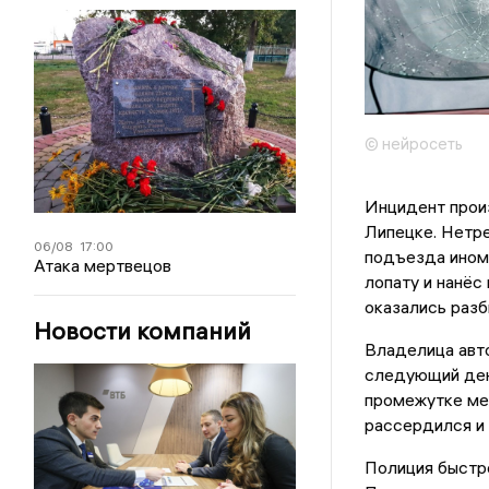
© нейросеть
Инцидент прои
Липецке. Нетре
06/08
17:00
подъезда инома
Атака мертвецов
лопату и нанёс
оказались разб
Новости компаний
Владелица авт
следующий день
промежутке ме
рассердился и
Полиция быстро