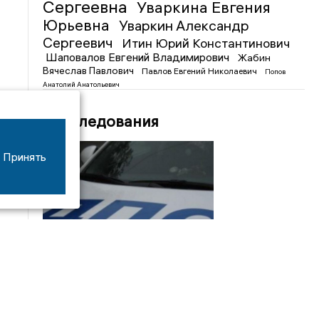
Сергеевна
Уваркина Евгения
Юрьевна
Уваркин Александр
Сергеевич
Итин Юрий Константинович
Шаповалов Евгений Владимирович
Жабин
Вячеслав Павлович
Павлов Евгений Николаевич
Попов
Анатолий Анатольевич
Расследования
Принять
08/06
17:53
16-летний мотоциклист оказался в больнице
после столкновения с «ГАЗом» под Добрым