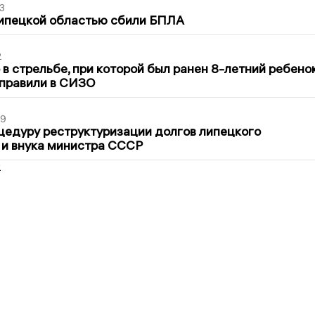
3
Липецкой областью сбили БПЛА
2
в стрельбе, при которой был ранен 8-летний ребено
тправили в СИЗО
39
цедуру реструктуризации долгов липецкого
 и внука министра СССР
2