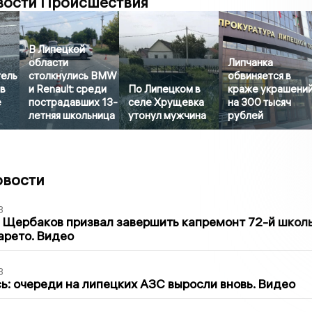
вости Происшествия
В Липецкой
области
Липчанка
тель
столкнулись BMW
обвиняется в
в
и Renault: среди
По Липецком в
краже украшени
е
пострадавших 13-
селе Хрущевка
на 300 тысяч
летняя школьница
утонул мужчина
рублей
овости
3
 Щербаков призвал завершить капремонт 72-й школ
арето. Видео
3
ь: очереди на липецких АЗС выросли вновь. Видео