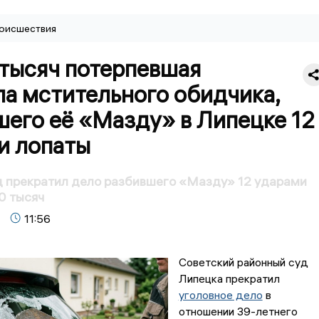
оисшествия
 тысяч потерпевшая
ла мстительного обидчика,
шего её «Мазду» в Липецке 12
и лопаты
д прекратил дело разбившего «Мазду» 12 ударами
0 тысяч
11:56
Советский районный суд
Липецка прекратил
уголовное дело
в
отношении 39-летнего