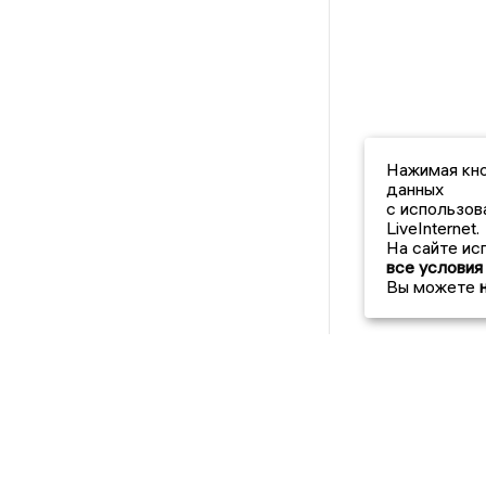
Нажимая кно
данных
с использов
LiveInternet.
На сайте ис
все условия
Вы можете