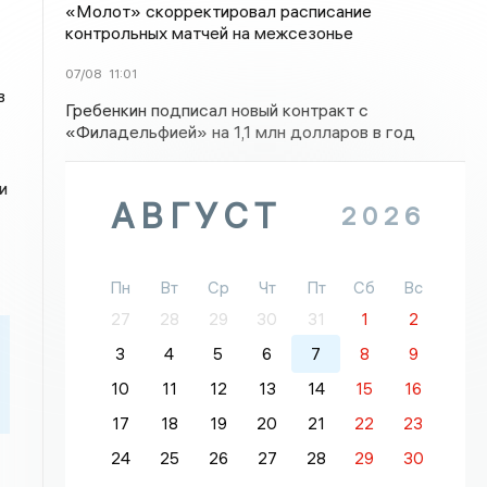
«Молот» скорректировал расписание
контрольных матчей на межсезонье
07/08
11:01
в
Гребенкин подписал новый контракт с
«Филадельфией» на 1,1 млн долларов в год
и
АВГУСТ
2026
Пн
Вт
Ср
Чт
Пт
Сб
Вс
27
28
29
30
31
1
2
3
4
5
6
7
8
9
10
11
12
13
14
15
16
17
18
19
20
21
22
23
24
25
26
27
28
29
30