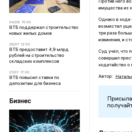
Против него в
имущества из х
Однако в ходе
04/08
15:00
возместил ущер
ВТБ поддержал строительство
три раза больш
новых жилых домов
извинения, и с
28/07
12:00
ВТБ предоставит 4,9 млрд
Суд учёл, что 
рублей на строительство
совершил прес
складских комплексов
ходатайство о 
27/07
17:00
Автор:
Наталь
ВТБ повысил ставки по
депозитам для бизнеса
Присыла
Бизнес
получайт