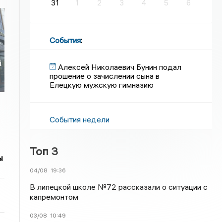
31
1
2
3
4
5
6
События
:
й
Алексей Николаевич Бунин подал
прошение о зачислении сына в
Елецкую мужскую гимназию
События недели
Топ 3
ы
04/08
19:36
В липецкой школе №72 рассказали о ситуации с
капремонтом
03/08
10:49