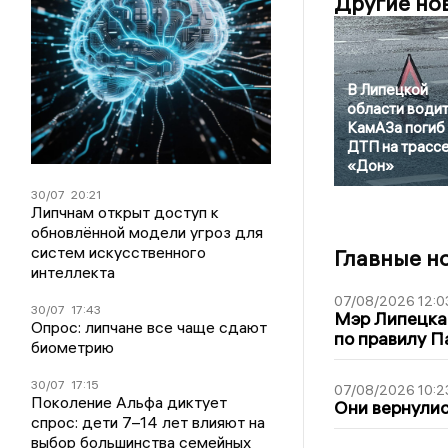
Другие но
В Липецкой
области води
КамАЗа погиб 
ДТП на трасс
«Дон»
30/07
20:21
Липчнам открыт доступ к
обновлённой модели угроз для
систем искусственного
Главные н
интеллекта
07/08/2026 12:0
30/07
17:43
Мэр Липецка
Опрос: липчане все чаще сдают
по правилу П
биометрию
30/07
17:15
07/08/2026 10:2
Поколение Альфа диктует
Они вернулис
спрос: дети 7–14 лет влияют на
выбор большинства семейных