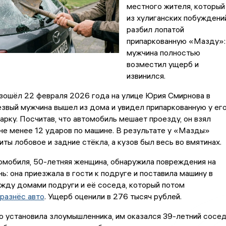
местного жителя, который
из хулиганских побуждени
разбил лопатой
припаркованную «Мазду»:
мужчина полностью
возместил ущерб и
извинился.
зошёл 22 февраля 2026 года на улице Юрия Смирнова в
звый мужчина вышел из дома и увидел припаркованную у ег
рку. Посчитав, что автомобиль мешает проезду, он взял
 не менее 12 ударов по машине. В результате у «Мазды»
иты лобовое и задние стёкла, а кузов был весь во вмятинах.
омобиля, 50-летняя женщина, обнаружила повреждения на
: она приезжала в гости к подруге и поставила машину в
жду домами подруги и её соседа, который потом
разнёс авто
. Ущерб оценили в 276 тысяч рублей.
 установила злоумышленника, им оказался 39-летний сосед