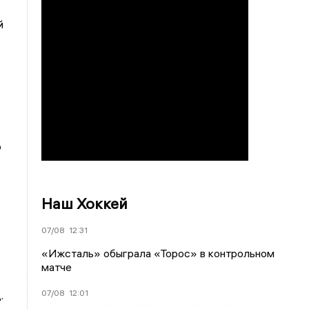
й
о
Наш Хоккей
07/08
12:31
«Ижсталь» обыграла «Торос» в контрольном
матче
07/08
12:01
.