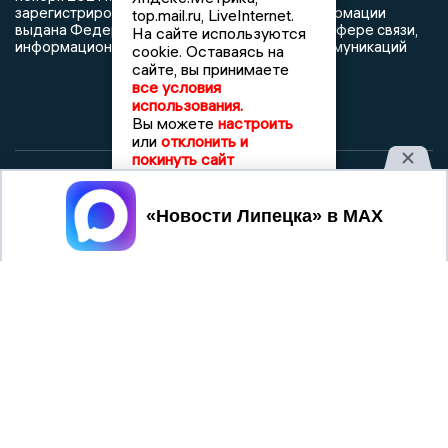
зарегистрированных средств массовой информации
top.mail.ru, LiveInternet.
выдана Федеральной службой по надзору в сфере связи,
На сайте используются
информационных технологий и массовых коммуникаций
cookie. Оставаясь на
сайте, вы принимаете
все условия
использования.
Вы можете
настроить
или
отклонить и
покинуть сайт
При использовании любого материала с данного сайта
Принять
гиперссылка на Сетевое издание «Новости Липецка»
обязательна.
Сообщения на сером фоне размещены на правах рекламы
@mazov
MAX
Написать директору в телеграм
или
О холдинге
Вакансии
Реклама
Дежурный по новостям