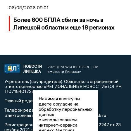
06/08/2026 09:01
Более 600 БПЛА сбили за ночь в
Липецкой области и еще 18 регионах
НОВОСТИ
2021 © NEWSLIPETSK.RU | СИ
ЛИПЕЦКА
«Новости Липецка»
Учредитель (соучредители): Общество с ограниченной
ответственностью «РЕГИОНАЛЬНЫЕ НОВОСТИ» (ОГРН
1107154017354)
Нажимая кнопку вы
Главный редактор: Герцог Е.Г.
даете согласие на
обработку персональных
Телефон редакции: +7 903 699 9427
данных
info@newslipetsk.ru
Электронная почта редакции:
с использованием
интернет-сервиса
Регистрационный номер: серия Эл № ФС77-82247 от 23
ноября 2021 г. согласно выписке из реестра
Яндекс.Метрика,