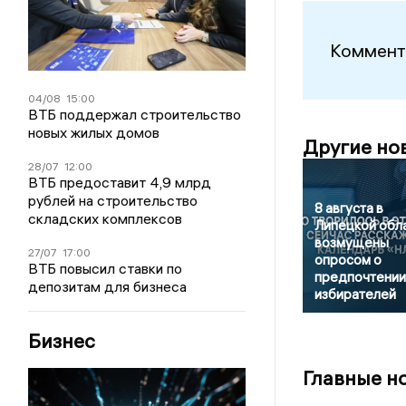
Коммент
04/08
15:00
ВТБ поддержал строительство
новых жилых домов
Другие но
28/07
12:00
ВТБ предоставит 4,9 млрд
рублей на строительство
8 августа в
складских комплексов
Липецкой обл
возмущены
27/07
17:00
опросом о
ВТБ повысил ставки по
предпочтении
депозитам для бизнеса
избирателей
Бизнес
Главные н