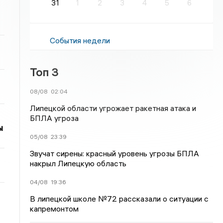
31
1
2
3
4
5
6
События недели
Топ 3
08/08
02:04
Липецкой области угрожает ракетная атака и
БПЛА угроза
ы
05/08
23:39
Звучат сирены: красный уровень угрозы БПЛА
накрыл Липецкую область
04/08
19:36
В липецкой школе №72 рассказали о ситуации с
капремонтом