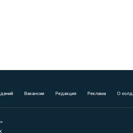
зданий
Вакансии
Редакция
Реклама
О холд
а»
X