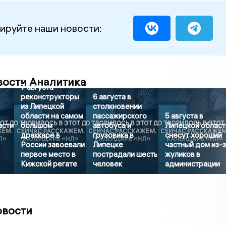
ируйте наши новости:
вости Аналитика
7 августа
реконструкторы
6 августа в
из Липецкой
столкновении
области на самом
пассажирского
5 августа в
асти
большом
автобуса и
Липецкой област
драккаре в
грузовика в
снесут хороший
России завоевали
Липецке
частный дом из-
первое место в
пострадали шесть
жуликов в
Кижской регате
человек
администрации
овости