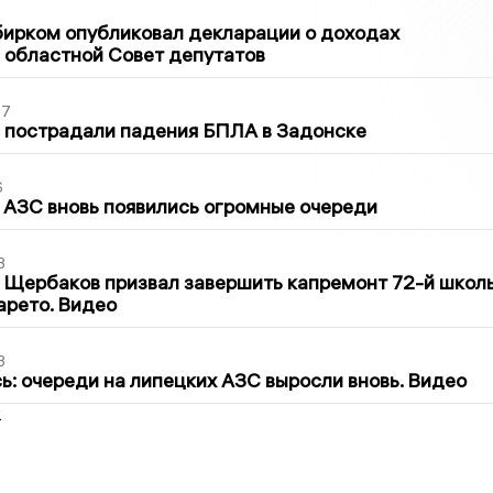
1
бирком опубликовал декларации о доходах
 областной Совет депутатов
27
 пострадали падения БПЛА в Задонске
6
 АЗС вновь появились огромные очереди
3
 Щербаков призвал завершить капремонт 72-й школ
арето. Видео
3
ь: очереди на липецких АЗС выросли вновь. Видео
2