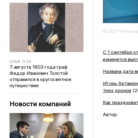
© ООО "Региона
С 1 сентября о
изменятся вып
07/08
17:00
7 августа 1803 года граф
Названа дата в
Федор Иванович Толстой
отправился в кругосветное
Игорь Артамон
путешествие
трех дронов
(2
Как праздноват
Новости компаний
Автор: