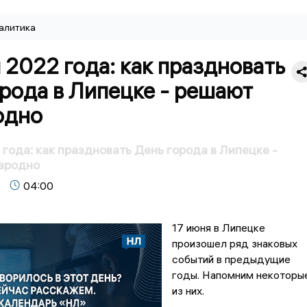
алитика
 2022 года: как праздновать
рода в Липецке - решают
одно
 года: как праздновать День города в Липецке -
ародно
04:00
17 июня в Липецке
произошел ряд знаковых
событий в предыдущие
годы. Напомним некоторы
из них.