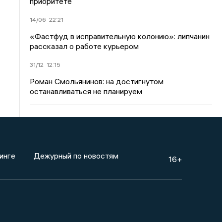
приоритете
14/06
22:21
«Фастфуд в исправительную колонию»: липчанин
рассказал о работе курьером
31/12
12:15
Роман Смольянинов: на достигнутом
останавливаться не планируем
инге
Дежурный по новостям
16+