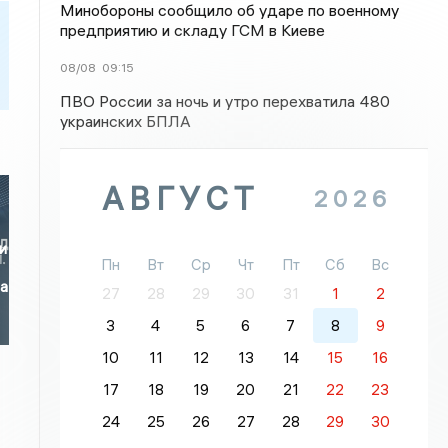
Минобороны сообщило об ударе по военному
предприятию и складу ГСМ в Киеве
08/08
09:15
ПВО России за ночь и утро перехватила 480
украинских БПЛА
АВГУСТ
2026
и
Пн
Вт
Ср
Чт
Пт
Сб
Вс
за
27
28
29
30
31
1
2
3
4
5
6
7
8
9
10
11
12
13
14
15
16
17
18
19
20
21
22
23
24
25
26
27
28
29
30