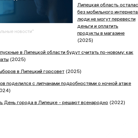
Липецкая область остала
без мобильного интернета
люди не могут перевести
деньги и оплатить
льные новости"
продукты в магазине
(2025)
тпускные в Липецкой области будут считать по-новому: как
латы
(2025)
ыборов в Липецкий горсовет
(2025)
ов поделился с липчанами подробностями о ночной атаке
024)
ь День города в Липецке - решают всенародно
(2022)