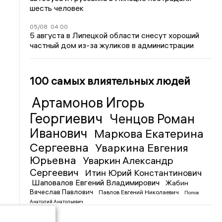
шесть человек
05/08
04:00
5 августа в Липецкой области снесут хороший
частный дом из-за жуликов в администрации
100 самых влиятельных людей
Артамонов Игорь
Георгиевич
Ченцов Роман
Иванович
Маркова Екатерина
Сергеевна
Уваркина Евгения
Юрьевна
Уваркин Александр
Сергеевич
Итин Юрий Константинович
Шаповалов Евгений Владимирович
Жабин
Вячеслав Павлович
Павлов Евгений Николаевич
Попов
Анатолий Анатольевич