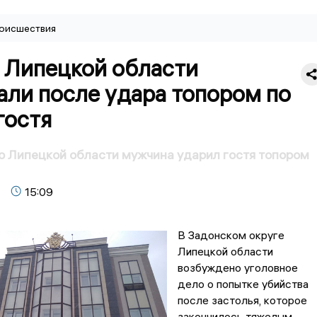
оисшествия
 Липецкой области
али после удара топором по
гостя
о Липецкой области мужчина ударил гостя топором
15:09
В Задонском округе
Липецкой области
возбуждено уголовное
дело о попытке убийства
после застолья, которое
закончилось тяжелым