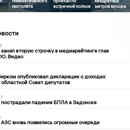
л
пневматического
проехал по
квадратных
пистолета
встречной полосе
метров мусора
овости
3
занял вторую строчку в медиарейтинге глав
ФО. Видео
1
бирком опубликовал декларации о доходах
 областной Совет депутатов
27
 пострадали падения БПЛА в Задонске
6
 АЗС вновь появились огромные очереди