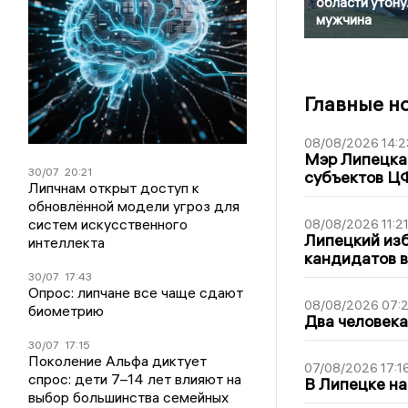
области утону
мужчина
Главные н
08/08/2026 14:2
Мэр Липецка 
30/07
20:21
субъектов Ц
Липчнам открыт доступ к
обновлённой модели угроз для
систем искусственного
08/08/2026 11:2
Липецкий из
интеллекта
кандидатов в
30/07
17:43
Опрос: липчане все чаще сдают
08/08/2026 07:
биометрию
Два человека
30/07
17:15
Поколение Альфа диктует
07/08/2026 17:1
спрос: дети 7–14 лет влияют на
В Липецке на
выбор большинства семейных