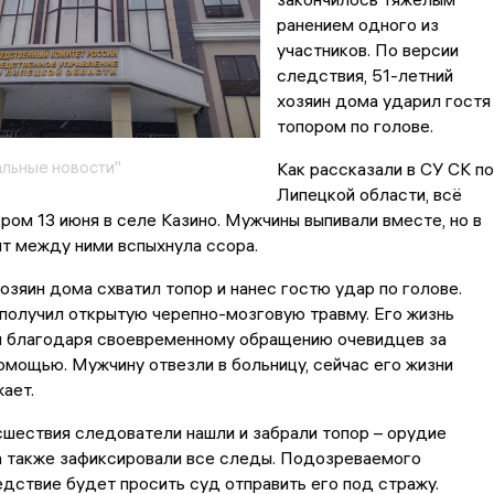
ранением одного из
участников. По версии
следствия, 51-летний
хозяин дома ударил гостя
топором по голове.
льные новости"
Как рассказали в СУ СК по
Липецкой области, всё
ром 13 июня в селе Казино. Мужчины выпивали вместе, но в
т между ними вспыхнула ссора.
озяин дома схватил топор и нанес гостю удар по голове.
получил открытую черепно-мозговую травму. Его жизнь
и благодаря своевременному обращению очевидцев за
мощью. Мужчину отвезли в больницу, сейчас его жизни
жает.
шествия следователи нашли и забрали топор – орудие
а также зафиксировали все следы. Подозреваемого
дствие будет просить суд отправить его под стражу.