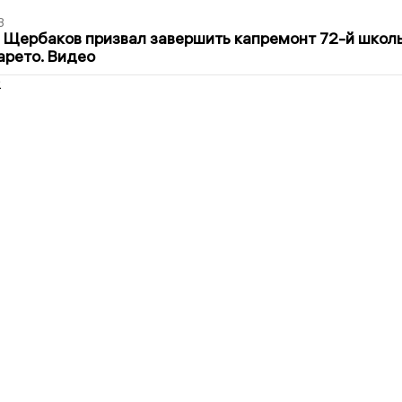
3
 Щербаков призвал завершить капремонт 72-й школ
арето. Видео
2