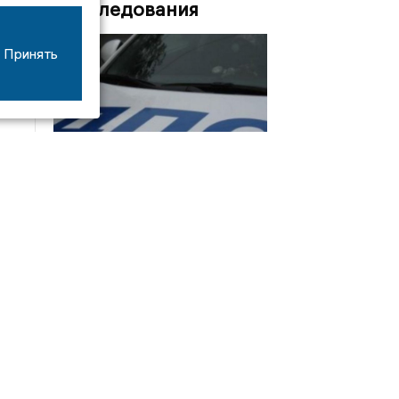
Расследования
Принять
08/06
17:53
16-летний мотоциклист оказался в больнице
после столкновения с «ГАЗом» под Добрым
Интервью
21/07
19:03
Сергей Елманов: безопасность избирателей в