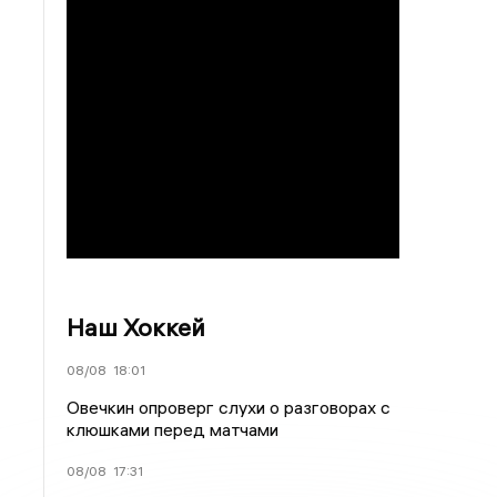
Наш Хоккей
08/08
18:01
Овечкин опроверг слухи о разговорах с
клюшками перед матчами
08/08
17:31