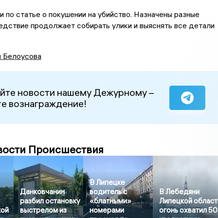
 по статье о покушении на убийство. Назначены разные
едствие продолжает собирать улики и выяснять все детали
я Белоусова
йте новости нашему Дежурному –
е вознаграждение!
вости Происшествия
В Липецке
Данковчанин
водитель с
В Лебедяни
разбил остановку
«блатными»
Липецкой област
кой
выстрелом из
номерами
огонь охватил 50