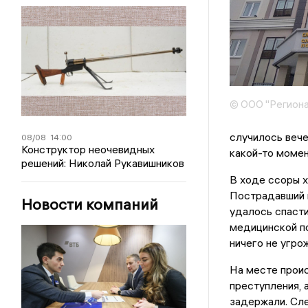
© ООО "Региона
случилось вече
08/08
14:00
Конструктор неочевидных
какой-то момен
решений: Николай Рукавишников
В ходе ссоры х
Пострадавший 
Новости компаний
удалось спаст
медицинской по
ничего не угро
На месте проис
преступления, 
задержали. Сле