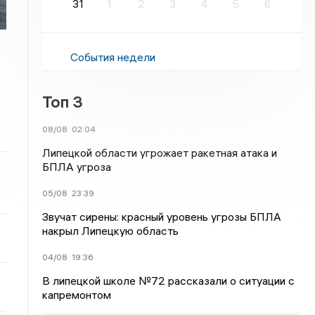
31
1
2
3
4
5
6
События недели
Топ 3
08/08
02:04
Липецкой области угрожает ракетная атака и
БПЛА угроза
05/08
23:39
Звучат сирены: красный уровень угрозы БПЛА
накрыл Липецкую область
04/08
19:36
В липецкой школе №72 рассказали о ситуации с
капремонтом