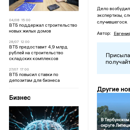
Дело возбудили
экспертизы, сл
04/08
15:00
случившегося.
ВТБ поддержал строительство
новых жилых домов
Автор:
Евгени
28/07
12:00
ВТБ предоставит 4,9 млрд
рублей на строительство
Присыла
складских комплексов
получайт
27/07
17:00
ВТБ повысил ставки по
депозитам для бизнеса
Другие но
Бизнес
В Тербунском
округе Липец