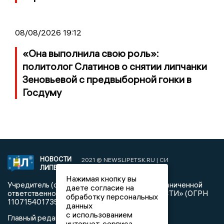
08/08/2026 19:12
«Она выполнила свою роль»:
политолог Слатинов о снятии липчанки
Зеновьевой с предвыборной гонки в
Госдуму
НОВОСТИ
2021 © NEWSLIPETSK.RU | СИ
ЛИПЕЦКА
«Новости Липецка»
Нажимая кнопку вы
Учредитель (соучредители): Общество с ограниченной
даете согласие на
ответственностью «РЕГИОНАЛЬНЫЕ НОВОСТИ» (ОГРН
обработку персональных
1107154017354)
данных
с использованием
Главный редактор: Герцог Е.Г.
интернет-сервиса