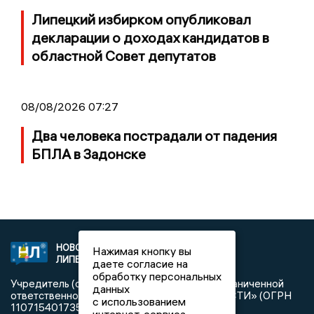
Липецкий избирком опубликовал
декларации о доходах кандидатов в
областной Совет депутатов
08/08/2026 07:27
Два человека пострадали от падения
БПЛА в Задонске
НОВОСТИ
2021 © NEWSLIPETSK.RU | СИ
Нажимая кнопку вы
ЛИПЕЦКА
«Новости Липецка»
даете согласие на
обработку персональных
Учредитель (соучредители): Общество с ограниченной
данных
ответственностью «РЕГИОНАЛЬНЫЕ НОВОСТИ» (ОГРН
с использованием
1107154017354)