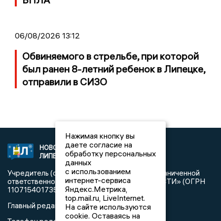
06/08/2026 13:12
Обвиняемого в стрельбе, при которой
был ранен 8-летний ребенок в Липецке,
отправили в СИЗО
Нажимая кнопку вы
даете согласие на
НОВОСТИ
2021 © NEWSLIPETSK.RU | СИ
обработку персональных
ЛИПЕЦКА
«Новости Липецка»
данных
с использованием
Учредитель (соучредители): Общество с ограниченной
интернет-сервиса
ответственностью «РЕГИОНАЛЬНЫЕ НОВОСТИ» (ОГРН
Яндекс.Метрика,
1107154017354)
top.mail.ru, LiveInternet.
Главный редактор: Герцог Е.Г.
На сайте используются
cookie. Оставаясь на