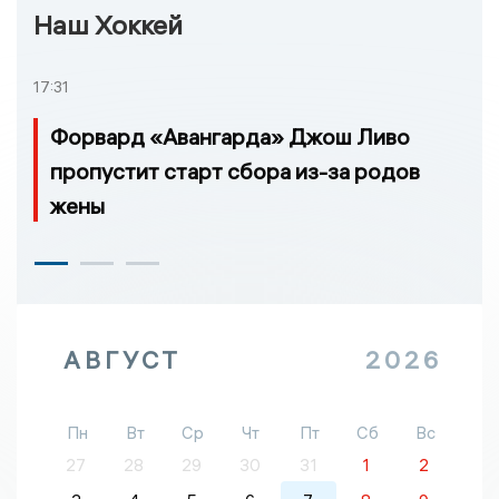
Наш Хоккей
17:31
Форвард «Авангарда» Джош Ливо
пропустит старт сбора из-за родов
жены
АВГУСТ
2026
Пн
Вт
Ср
Чт
Пт
Сб
Вс
27
28
29
30
31
1
2