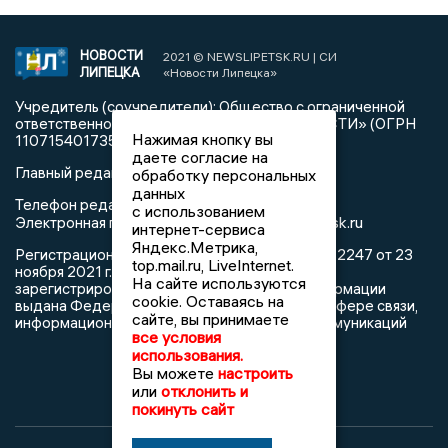
НОВОСТИ
2021 © NEWSLIPETSK.RU | СИ
ЛИПЕЦКА
«Новости Липецка»
Учредитель (соучредители): Общество с ограниченной
ответственностью «РЕГИОНАЛЬНЫЕ НОВОСТИ» (ОГРН
Нажимая кнопку вы
1107154017354)
даете согласие на
Главный редактор: Герцог Е.Г.
обработку персональных
данных
Телефон редакции: +7 903 699 9427
с использованием
info@newslipetsk.ru
Электронная почта редакции:
интернет-сервиса
Яндекс.Метрика,
Регистрационный номер: серия Эл № ФС77-82247 от 23
top.mail.ru, LiveInternet.
ноября 2021 г. согласно выписке из реестра
На сайте используются
зарегистрированных средств массовой информации
cookie. Оставаясь на
выдана Федеральной службой по надзору в сфере связи,
сайте, вы принимаете
информационных технологий и массовых коммуникаций
все условия
использования.
Вы можете
настроить
или
отклонить и
покинуть сайт