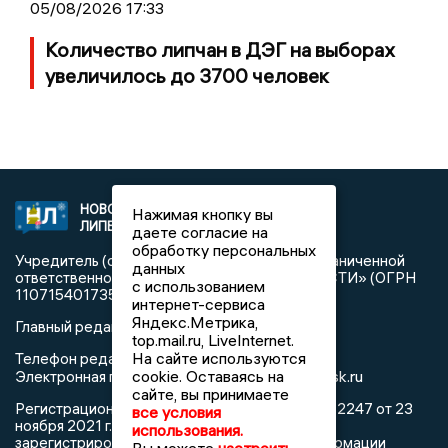
05/08/2026 17:33
Количество липчан в ДЭГ на выборах
увеличилось до 3700 человек
НОВОСТИ
2021 © NEWSLIPETSK.RU | СИ
Нажимая кнопку вы
ЛИПЕЦКА
«Новости Липецка»
даете согласие на
обработку персональных
Учредитель (соучредители): Общество с ограниченной
данных
ответственностью «РЕГИОНАЛЬНЫЕ НОВОСТИ» (ОГРН
с использованием
1107154017354)
интернет-сервиса
Яндекс.Метрика,
Главный редактор: Герцог Е.Г.
top.mail.ru, LiveInternet.
На сайте используются
Телефон редакции: +7 903 699 9427
info@newslipetsk.ru
cookie. Оставаясь на
Электронная почта редакции:
сайте, вы принимаете
Регистрационный номер: серия Эл № ФС77-82247 от 23
все условия
ноября 2021 г. согласно выписке из реестра
использования.
зарегистрированных средств массовой информации