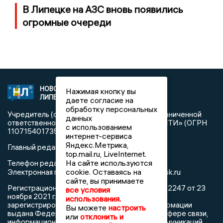
В Липецке на АЗС вновь появились
огромные очереди
НОВОСТИ
2021 © NEWSLIPETSK.RU | СИ
Нажимая кнопку вы
ЛИПЕЦКА
«Новости Липецка»
даете согласие на
обработку персональных
Учредитель (соучредители): Общество с ограниченной
данных
ответственностью «РЕГИОНАЛЬНЫЕ НОВОСТИ» (ОГРН
с использованием
1107154017354)
интернет-сервиса
Яндекс.Метрика,
Главный редактор: Герцог Е.Г.
top.mail.ru, LiveInternet.
На сайте используются
Телефон редакции: +7 903 699 9427
info@newslipetsk.ru
cookie. Оставаясь на
Электронная почта редакции:
сайте, вы принимаете
Регистрационный номер: серия Эл № ФС77-82247 от 23
все условия
ноября 2021 г. согласно выписке из реестра
использования.
зарегистрированных средств массовой информации
Вы можете
настроить
выдана Федеральной службой по надзору в сфере связи,
или
отклонить и
информационных технологий и массовых коммуникаций