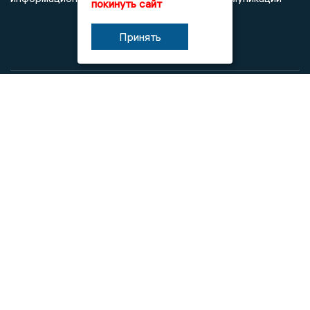
покинуть сайт
Принять
При использовании любого материала с данного сайта
гиперссылка на Сетевое издание «Новости Липецка»
обязательна.
Сообщения на сером фоне размещены на правах рекламы
@mazov
MAX
Написать директору в телеграм
или
О холдинге
Вакансии
Реклама
Дежурный по новостям
16+