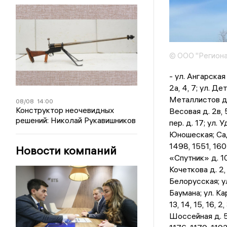
© ООО "Региона
- ул. Ангарская 
2а, 4, 7; ул. Дет
Металлистов д. 1
08/08
14:00
Конструктор неочевидных
Весовая д. 2в, 5
решений: Николай Рукавишников
пер. д. 17; ул. У
Юношеская; Сад
1498, 1551, 16
Новости компаний
«Спутник» д. 102,
Кочеткова д. 2, 
Белорусская; ул
Баумана; ул. Кар
13, 14, 15, 16, 2
Шоссейная д. 5