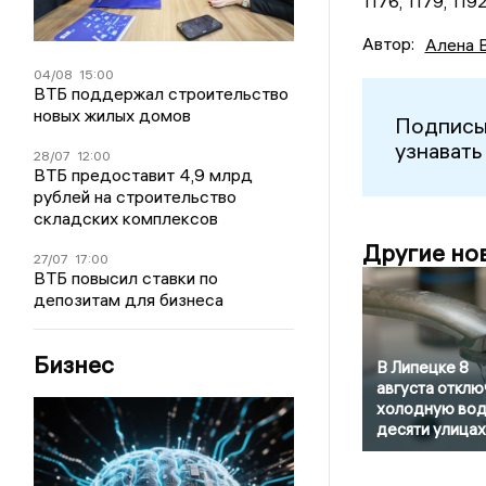
1176, 1179, 1192
Автор:
Алена 
04/08
15:00
ВТБ поддержал строительство
новых жилых домов
Подписы
узнавать
28/07
12:00
ВТБ предоставит 4,9 млрд
рублей на строительство
складских комплексов
Другие но
27/07
17:00
ВТБ повысил ставки по
депозитам для бизнеса
Бизнес
В Липецке 8
августа отклю
холодную вод
десяти улицах