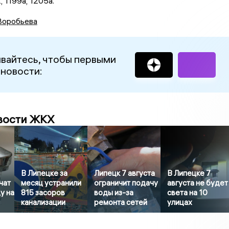
, 1199а, 1205а.
Воробьева
вайтесь, чтобы первыми
 новости:
вости ЖКХ
В Липецке за
Липецк 7 августа
В Липецке 7
чат
месяц устранили
ограничит подачу
августа не будет
у на
815 засоров
воды из-за
света на 10
канализации
ремонта сетей
улицах