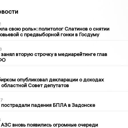
овости
2
ла свою роль»: политолог Слатинов о снятии
овьевой с предвыборной гонки в Госдуму
3
занял вторую строчку в медиарейтинге глав
ФО
1
бирком опубликовал декларации о доходах
 областной Совет депутатов
27
 пострадали падения БПЛА в Задонске
6
 АЗС вновь появились огромные очереди