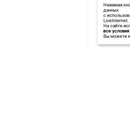
Нажимая кно
данных
с использов
LiveInternet.
На сайте ис
все условия
Вы можете