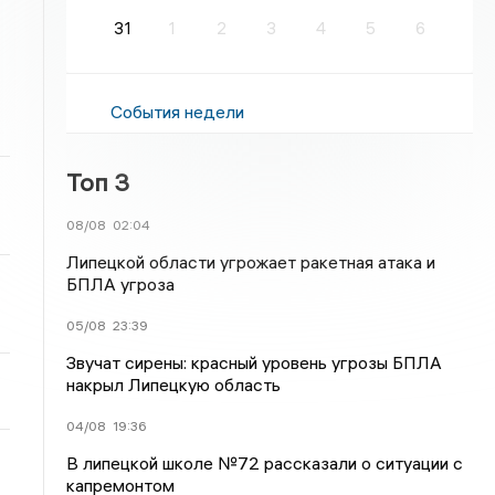
31
1
2
3
4
5
6
События недели
Топ 3
08/08
02:04
Липецкой области угрожает ракетная атака и
БПЛА угроза
05/08
23:39
Звучат сирены: красный уровень угрозы БПЛА
накрыл Липецкую область
04/08
19:36
В липецкой школе №72 рассказали о ситуации с
капремонтом