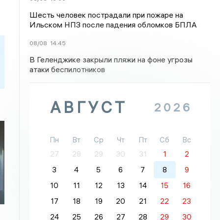
Шесть человек пострадали при пожаре на
Ильском НПЗ после падения обломков БПЛА
08/08
14:45
В Геленджике закрыли пляжи на фоне угрозы
атаки беспилотников
АВГУСТ
2026
Пн
Вт
Ср
Чт
Пт
Сб
Вс
27
28
29
30
31
1
2
3
4
5
6
7
8
9
10
11
12
13
14
15
16
17
18
19
20
21
22
23
24
25
26
27
28
29
30