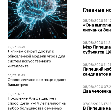
Главные н
08/08/2026 19:1
«Она выполни
липчанки Зен
08/08/2026 14:2
Мэр Липецка 
30/07
20:21
Липчнам открыт доступ к
субъектов Ц
обновлённой модели угроз для
систем искусственного
08/08/2026 11:2
интеллекта
Липецкий из
кандидатов в
30/07
17:43
Опрос: липчане все чаще сдают
биометрию
08/08/2026 07:
Два человека
30/07
17:15
Поколение Альфа диктует
спрос: дети 7–14 лет влияют на
07/08/2026 17:1
В Липецке на
выбор большинства семейных