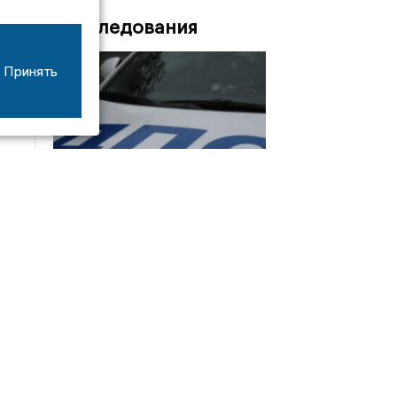
Расследования
Принять
08/06
17:53
16-летний мотоциклист оказался в больнице
после столкновения с «ГАЗом» под Добрым
Интервью
21/07
19:03