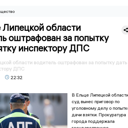
щество
е Липецкой области
ль оштрафован за попытку
зятку инспектору ДПС
цкой области водитель оштрафован за попытку дать
ктору ДПС
22:32
В Ельце Липецкой област
суд вынес приговор по
уголовному делу о попытк
дачи взятки. Прокуратура
города поддержала
государственное