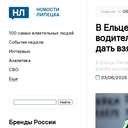
НОВОСТИ
>
Главная
Об
ЛИПЕЦКА
В Ельц
100 самых влиятельных людей
водите
События недели
дать в
Интервью
Аналитика
В Ельце Липе
взятку инспе
СВО
03/06/2026
Бренды России