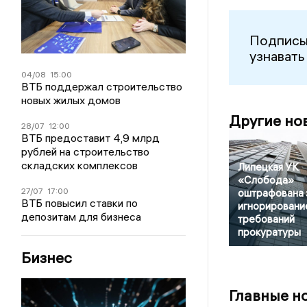
Подписы
узнавать
04/08
15:00
ВТБ поддержал строительство
новых жилых домов
Другие но
28/07
12:00
ВТБ предоставит 4,9 млрд
рублей на строительство
складских комплексов
Липецкая УК
«Слобода»
27/07
17:00
оштрафована 
ВТБ повысил ставки по
игнорировани
депозитам для бизнеса
требований
прокуратуры
Бизнес
Главные н