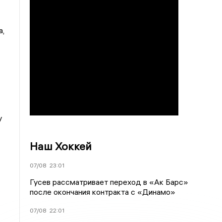
а,
у
Наш Хоккей
07/08
23:01
Гусев рассматривает переход в «Ак Барс»
после окончания контракта с «Динамо»
07/08
22:01