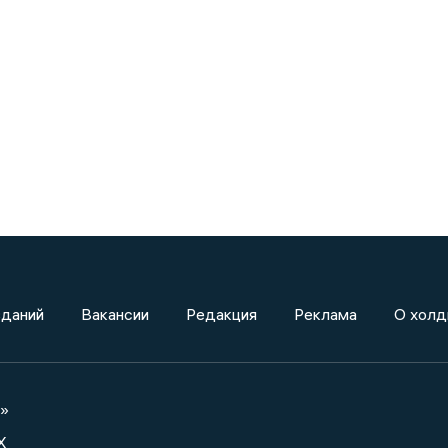
зданий
Вакансии
Редакция
Реклама
О холд
а»
X