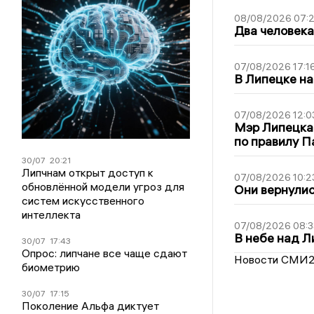
08/08/2026 07:
Два человека
07/08/2026 17:1
В Липецке на
07/08/2026 12:0
Мэр Липецка
по правилу П
30/07
20:21
Липчнам открыт доступ к
07/08/2026 10:2
обновлённой модели угроз для
Они вернулис
систем искусственного
интеллекта
07/08/2026 08:3
В небе над 
30/07
17:43
Опрос: липчане все чаще сдают
Новости СМИ
биометрию
30/07
17:15
Поколение Альфа диктует