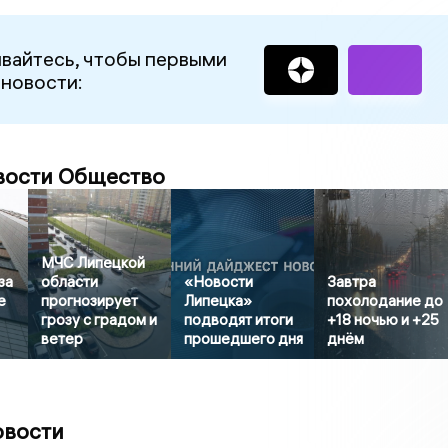
вайтесь, чтобы первыми
 новости:
вости Общество
МЧС Липецкой
за
области
«Новости
Завтра
е
прогнозирует
Липецка»
похолодание до
грозу с градом и
подводят итоги
+18 ночью и +25
ветер
прошедшего дня
днём
овости