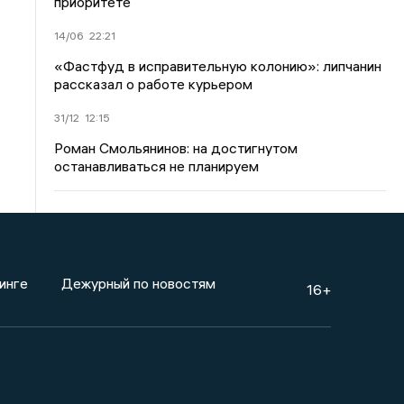
приоритете
14/06
22:21
«Фастфуд в исправительную колонию»: липчанин
рассказал о работе курьером
31/12
12:15
Роман Смольянинов: на достигнутом
останавливаться не планируем
инге
Дежурный по новостям
16+