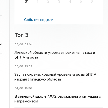
31
1
2
3
4
5
6
События недели
Топ 3
ы
08/08
02:04
Липецкой области угрожает ракетная атака и
БПЛА угроза
05/08
23:39
Звучат сирены: красный уровень угрозы БПЛА
накрыл Липецкую область
04/08
19:36
В липецкой школе №72 рассказали о ситуации с
капремонтом