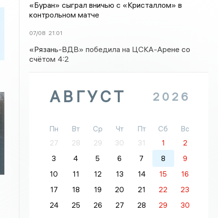
«Буран» сыграл вничью с «Кристаллом» в
контрольном матче
07/08
21:01
«Рязань-ВДВ» победила на ЦСКА-Арене со
счётом 4:2
АВГУСТ
2026
Пн
Вт
Ср
Чт
Пт
Сб
Вс
27
28
29
30
31
1
2
3
4
5
6
7
8
9
10
11
12
13
14
15
16
17
18
19
20
21
22
23
24
25
26
27
28
29
30