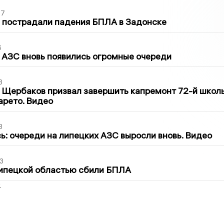
27
 пострадали падения БПЛА в Задонске
6
 АЗС вновь появились огромные очереди
3
 Щербаков призвал завершить капремонт 72-й школ
арето. Видео
3
ь: очереди на липецких АЗС выросли вновь. Видео
3
Липецкой областью сбили БПЛА
2