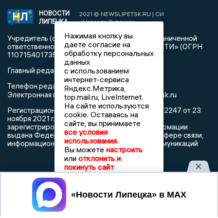
НОВОСТИ
2021 © NEWSLIPETSK.RU | СИ
ЛИПЕЦКА
«Новости Липецка»
Нажимая кнопку вы
Учредитель (соучредители): Общество с ограниченной
даете согласие на
ответственностью «РЕГИОНАЛЬНЫЕ НОВОСТИ» (ОГРН
обработку персональных
1107154017354)
данных
с использованием
Главный редактор: Герцог Е.Г.
интернет-сервиса
Телефон редакции: +7 903 699 9427
Яндекс.Метрика,
info@newslipetsk.ru
Электронная почта редакции:
top.mail.ru, LiveInternet.
На сайте используются
Регистрационный номер: серия Эл № ФС77-82247 от 23
cookie. Оставаясь на
ноября 2021 г. согласно выписке из реестра
сайте, вы принимаете
зарегистрированных средств массовой информации
все условия
выдана Федеральной службой по надзору в сфере связи,
использования.
информационных технологий и массовых коммуникаций
Вы можете
настроить
или
отклонить и
покинуть сайт
Принять
При использовании любого материала с данного сайта