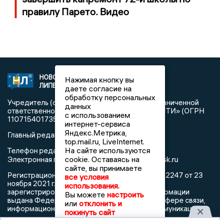
правилу Парето. Видео
НОВОСТИ
2021 © NEWSLIPETSK.RU | СИ
Нажимая кнопку вы
ЛИПЕЦКА
«Новости Липецка»
даете согласие на
обработку персональных
Учредитель (соучредители): Общество с ограниченной
данных
ответственностью «РЕГИОНАЛЬНЫЕ НОВОСТИ» (ОГРН
с использованием
1107154017354)
интернет-сервиса
Яндекс.Метрика,
Главный редактор: Герцог Е.Г.
top.mail.ru, LiveInternet.
На сайте используются
Телефон редакции: +7 903 699 9427
info@newslipetsk.ru
cookie. Оставаясь на
Электронная почта редакции:
сайте, вы принимаете
Регистрационный номер: серия Эл № ФС77-82247 от 23
все условия
ноября 2021 г. согласно выписке из реестра
использования.
зарегистрированных средств массовой информации
Вы можете
настроить
выдана Федеральной службой по надзору в сфере связи,
или
отклонить и
информационных технологий и массовых коммуникаций
покинуть сайт